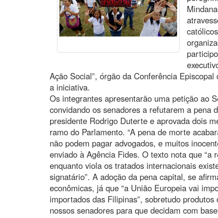
Mindanao
atravess
católico
organiza
particip
executiv
Ação Social”, órgão da Conferência Episcopal d
a iniciativa.
Os integrantes apresentarão uma petição ao Se
convidando os senadores a refutarem a pena d
presidente Rodrigo Duterte e aprovada dois m
ramo do Parlamento. “A pena de morte acabar
não podem pagar advogados, e muitos inocentes
enviado à Agência Fides. O texto nota que “a r
enquanto viola os tratados internacionais existe
signatário”. A adoção da pena capital, se afi
econômicas, já que “a União Europeia vai imp
importados das Filipinas”, sobretudo produtos
nossos senadores para que decidam com base n