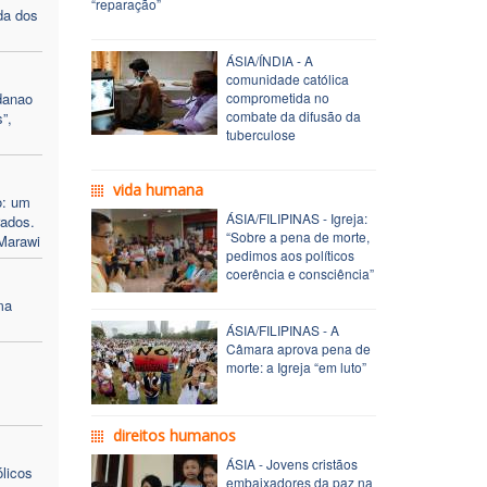
“reparação”
da dos
ÁSIA/ÍNDIA - A
comunidade católica
danao
comprometida no
combate da difusão da
”,
tuberculose
vida humana
o: um
ÁSIA/FILIPINAS - Igreja:
rados.
“Sobre a pena de morte,
 Marawi
pedimos aos políticos
coerência e consciência”
ma
ÁSIA/FILIPINAS - A
Câmara aprova pena de
morte: a Igreja “em luto”
direitos humanos
ÁSIA - Jovens cristãos
licos
embaixadores da paz na