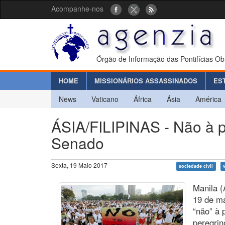
Acompanhe-nos
Órgão de Informação das Pontifícias Ob
HOME
MISSIONÁRIOS ASSASSINADOS
ES
News
Vaticano
África
Ásia
América
ÁSIA/FILIPINAS - Não à 
Senado
Sexta, 19 Maio 2017
sociedade civil
Manila (
19 de ma
“não” à
peregrin