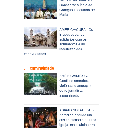
Consagrar a Índia ao
Coração Imaculado de
Maria
AMÉRICA/CUBA - Os
Bispos cubanos
solidários com os
sofrimentos e as
incertezas dos
venezuelanos
criminalidade
AMÉRICA/MÉXICO -
Conflitos armados,
violência e ameaças,
outro jornalista
assassinado
ÁSIA/BANGLADESH -
Agredido e ferido um
cristão custódio de uma
igreja: mais tutela para