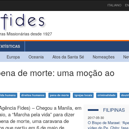
ITALIANO
EN
ras Missionárias desde 1927
TATÍSTICAS
Europa
Oceania
Atos da Santa Sé
Nomeações
Ne
pena de morte: uma moção ao
vida humana
direitos humanos
pena de morte
igrejas locais
criminalidade
doutr
Agência Fides) – Chegou a Manila, em
FILIPINAS
io, a “Marcha pela vida” para dizer
2017-05-30
 pena de morte, uma caravana de
O Bispo de Marawi: “Ap
os que partiu em 6 de maio de
vídeo do Pe. Chito: fase