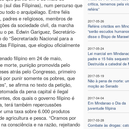
critica, tememos pela vi
 (sul das Filipinas), num percurso que
reféns”
ou todo o arquipélago. Entre fiéis
s, padres e religiosos, membros de
2017-05-26
ções da sociedade civil, da marcha
Reféns cristãos em Min
ou o pe. Edwin Gariguez, Secretário-
“serão escudos humanos
disse o Bispo de Marawi
o do “Secretariado Nacional para a
as Filipinas, que elogiou oficialmente
2017-05-24
Lei marcial em Mindana
nado filipino em 24 de maio,
padre e 15 fiéis sequest
Destruída a catedral de
e morte, punição promovida pelo
eses atrás pelo Congresso, primeiro
2017-05-19
á por punir somente os pobres, que
Não à pena de morte: u
”, se afirma no texto da petição,
moção ao Senado
etomada da pena capital é ilegal
ntes, dos quais o governo filipino é
2017-04-04
Em Mindanao o Dia da
rma, terá também repercussões
juventude filipina
or uma taxa sobre 6.000 produtos
 de agricultura e pesca. “Oramos por
2017-03-28
a consciência e na razão, rejeitando
Combate às drogas: cató