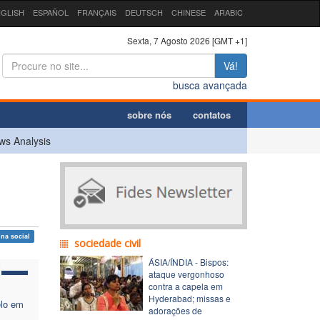
GLISH
ESPAÑOL
FRANÇAIS
DEUTSCH
CHINESE
ARABIC
Sexta, 7 Agosto 2026 [GMT +1]
Vá!
busca avançada
sobre nós
contatos
ws Analysis
ina social
sociedade civil
ÁSIA/ÍNDIA - Bispos:
ataque vergonhoso
contra a capela em
Hyderabad; missas e
elo em
adorações de