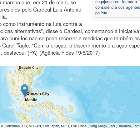
da marcha que, em 21 de maio, se
engajados em formar a
consciência dos agentes
residida pelo Cardeal Luis Antonio
polícia
la.
o como instrumento na luta contra a
didas alternativas”, disse o Cardeal, comentando a iniciativa
para puni-los não se pode recorrer a medidas que também es
 o Card. Tagle. "Com a oração, o discernimento e a ação esp
, destacou. (PA) (Agência Fides 19/5/2017)
S, Intermap, iPC, NRCAN, Esri Japan, METI, Esri China (Hong Kong), Esri (Thailand), To