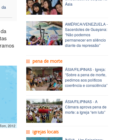
Ásia
 da
AMÉRICA/VENEZUELA -
Sacerdotes de Guayana:
 da
“Não podemos
tas
permanecer em silêncio
eramos
diante da repressão”
pena de morte
ÁSIA/FILIPINAS - Igreja:
“Sobre a pena de morte,
pedimos aos políticos
coerência e consciência”
ÁSIA/FILIPINAS - A
Câmara aprova pena de
morte: a Igreja “em luto”
mTom, 2012
igrejas locais
ÍNDIA - Um Salesiano: