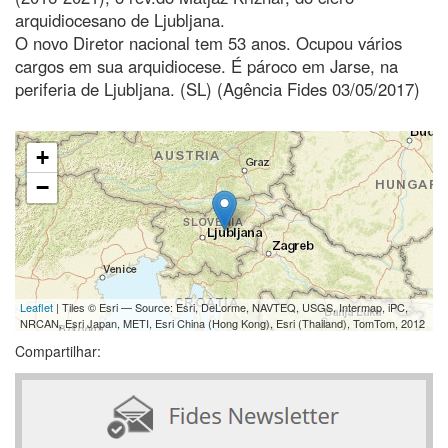
arquidiocesano de Ljubljana.
O novo Diretor nacional tem 53 anos. Ocupou vários
cargos em sua arquidiocese. É pároco em Jarse, na
periferia de Ljubljana. (SL) (Agência Fides 03/05/2017)
+
−
Leaflet
| Tiles © Esri — Source: Esri, DeLorme, NAVTEQ, USGS, Intermap, iPC,
NRCAN, Esri Japan, METI, Esri China (Hong Kong), Esri (Thailand), TomTom, 2012
Compartilhar: