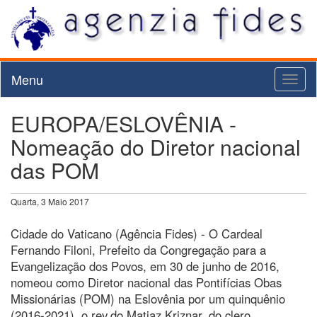
Menu
Toggl
naviga
EUROPA/ESLOVÊNIA -
Nomeação do Diretor nacional
das POM
Quarta, 3 Maio 2017
Cidade do Vaticano (Agência Fides) - O Cardeal
Fernando Filoni, Prefeito da Congregação para a
Evangelização dos Povos, em 30 de junho de 2016,
nomeou como Diretor nacional das Pontifícias Obas
Missionárias (POM) na Eslovênia por um quinquênio
(2016-2021), o rev.do Matjaz Kriznar, do clero