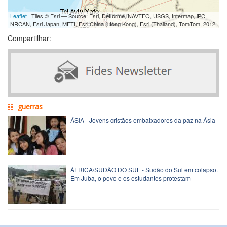
Leaflet
| Tiles © Esri — Source: Esri, DeLorme, NAVTEQ, USGS, Intermap, iPC,
NRCAN, Esri Japan, METI, Esri China (Hong Kong), Esri (Thailand), TomTom, 2012
Compartilhar:
guerras
ÁSIA - Jovens cristãos embaixadores da paz na Ásia
ÁFRICA/SUDÃO DO SUL - Sudão do Sul em colapso.
Em Juba, o povo e os estudantes protestam