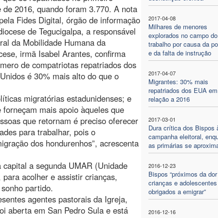
e de 2016, quando foram 3.770. A nota
pela Fides Digital, órgão de informação
2017-04-08
Milhares de menores
diocese de Tegucigalpa, a responsável
explorados no campo do
oral da Mobilidade Humana da
trabalho por causa da p
cese, irmã Isabel Arantes, confirma
e da falta de instrução
mero de compatriotas repatriados dos
2017-04-07
Unidos é 30% mais alto do que o
Migrantes: 30% mais
repatriados dos EUA em
líticas migratórias estadunidenses; e
relação a 2016
e forneçam mais apoio àqueles que
essoas que retornam é preciso oferecer
2017-03-01
Dura crítica dos Bispos 
ades para trabalhar, pois o
campanha eleitoral, enq
migração dos hondurenhos”, acrescenta
as primárias se aproxi
na capital a segunda UMAR (Unidade
2016-12-23
Bispos “próximos da dor
para acolher e assistir crianças,
crianças e adolescentes
 sonho partido.
obrigados a emigrar”
entes agentes pastorais da Igreja,
foi aberta em San Pedro Sula e está
2016-12-16