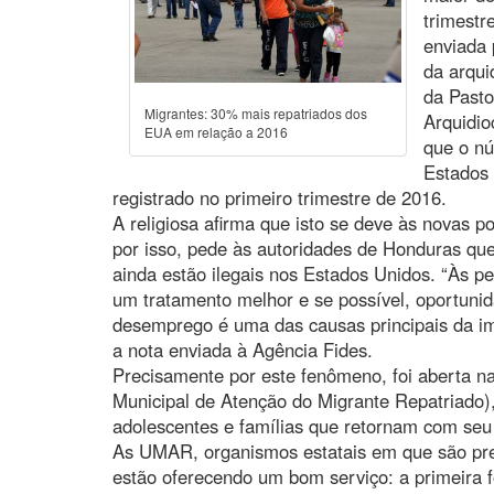
trimestr
enviada 
da arqui
da Past
Migrantes: 30% mais repatriados dos
Arquidio
EUA em relação a 2016
que o nú
Estados 
registrado no primeiro trimestre de 2016.
A religiosa afirma que isto se deve às novas po
por isso, pede às autoridades de Honduras qu
ainda estão ilegais nos Estados Unidos. “Às p
um tratamento melhor e se possível, oportunid
desemprego é uma das causas principais da i
a nota enviada à Agência Fides.
Precisamente por este fenômeno, foi aberta 
Municipal de Atenção do Migrante Repatriado), 
adolescentes e famílias que retornam com seu
As UMAR, organismos estatais em que são pres
estão oferecendo um bom serviço: a primeira 