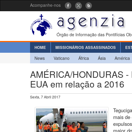
Acompanhe-nos
Órgão de Informação das Pontifícias Ob
HOME
MISSIONÁRIOS ASSASSINADOS
ES
News
Vaticano
África
Ásia
América
AMÉRICA/HONDURAS - Mig
EUA em relação a 2016
Sexta, 7 Abril 2017
Teguciga
mais de
expulso
maior do