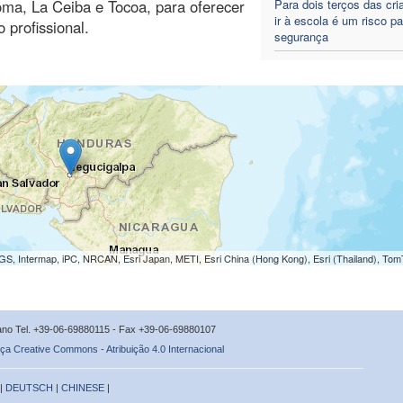
ma, La Ceiba e Tocoa, para oferecer
Para dois terços das cri
ir à escola é um risco pa
 profissional.
segurança
S, Intermap, iPC, NRCAN, Esri Japan, METI, Esri China (Hong Kong), Esri (Thailand), To
icano Tel. +39-06-69880115 - Fax +39-06-69880107
ça Creative Commons - Atribuição 4.0 Internacional
 |
DEUTSCH
|
CHINESE
|