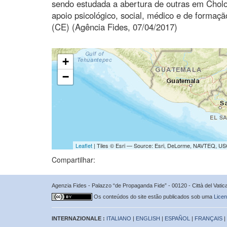
sendo estudada a abertura de outras em Cholo
apoio psicológico, social, médico e de formação
(CE) (Agência Fides, 07/04/2017)
+
−
Leaflet
| Tiles © Esri — Source: Esri, DeLorme, NAVTEQ, USG
Compartilhar:
Agenzia Fides - Palazzo “de Propaganda Fide” - 00120 - Città del Vat
Os conteúdos do site estão publicados sob uma
Licen
INTERNAZIONALE :
ITALIANO
|
ENGLISH
|
ESPAÑOL
|
FRANÇAIS
|