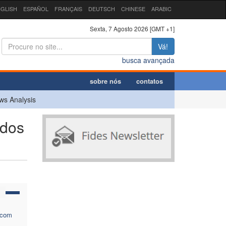
GLISH
ESPAÑOL
FRANÇAIS
DEUTSCH
CHINESE
ARABIC
Sexta, 7 Agosto 2026 [GMT +1]
Vá!
busca avançada
sobre nós
contatos
ws Analysis
 dos
 com