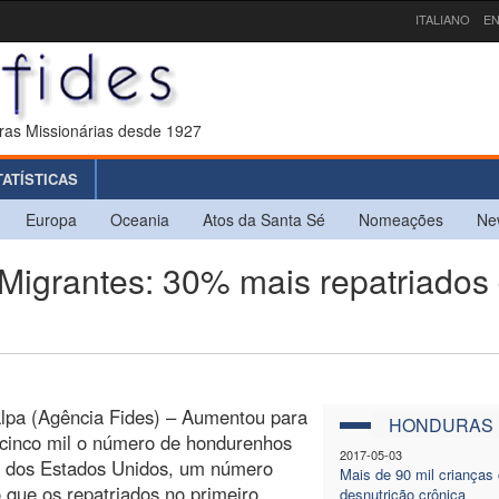
ITALIANO
EN
ras Missionárias desde 1927
TATÍSTICAS
Europa
Oceania
Atos da Santa Sé
Nomeações
Ne
rantes: 30% mais repatriados
lpa (Agência Fides) – Aumentou para
HONDURAS
 cinco mil o número de hondurenhos
2017-05-03
s dos Estados Unidos, um número
Mais de 90 mil crianças
 que os repatriados no primeiro
desnutrição crônica