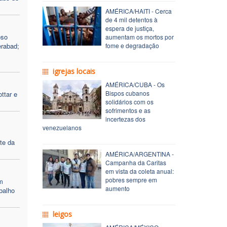
AMÉRICA/HAITI - Cerca
de 4 mil detentos à
espera de justiça,
oso
aumentam os mortos por
erabad;
fome e degradação
igrejas locais
AMÉRICA/CUBA - Os
Bispos cubanos
ttar e
solidários com os
sofrimentos e as
incertezas dos
venezuelanos
te da
AMÉRICA/ARGENTINA -
Campanha da Caritas
em vista da coleta anual:
pobres sempre em
m
aumento
balho
leigos