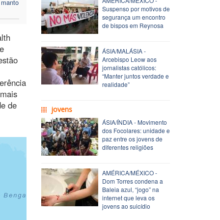
AMÉRICA/MÉXICO -
o manto
Suspenso por motivos de
segurança um encontro
de bispos em Reynosa
lth
se
ÁSIA/MALÁSIA -
estão
Arcebispo Leow aos
jornalistas católicos:
“Manter juntos verdade e
ferência
realidade”
 mais
de de
jovens
ÁSIA/ÍNDIA - Movimento
dos Focolares: unidade e
paz entre os jovens de
diferentes religiões
AMÉRICA/MÉXICO -
Dom Torres condena a
Baleia azul, “jogo” na
internet que leva os
jovens ao suicídio