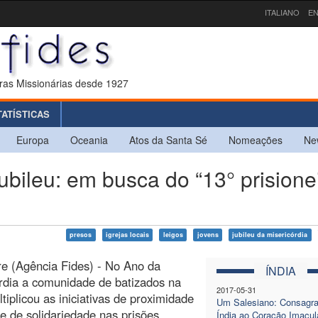
ITALIANO
EN
ras Missionárias desde 1927
TATÍSTICAS
Europa
Oceania
Atos da Santa Sé
Nomeações
Ne
bileu: em busca do “13° prisione
presos
igrejas locais
leigos
jovens
jubileu da misericórdia
e (Agência Fides) - No Ano da
ÍNDIA
rdia a comunidade de batizados na
2017-05-31
ltiplicou as iniciativas de proximidade
Um Salesiano: Consagra
 e de solidariedade nas prisões
Índia ao Coração Imacul