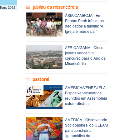
jubileu da misericórdia
mTom, 2012
ÁSIA/CAMBOJA - Em
Phnom Penh três anos
dedicados à família: “A
Igreja é mãe e pai”
ÁFRICA/GANA - Cinco
jovens vencem o
concurso para o Ano da
Misericórdia
pastoral
AMÉRICA/VENEZUELA -
Bispos venezuelanos
reunidos em Assembleia
extraordinária
AMÉRICA - Observatório
Sociopastoral do CELAM
para construir a
“geopolítica da