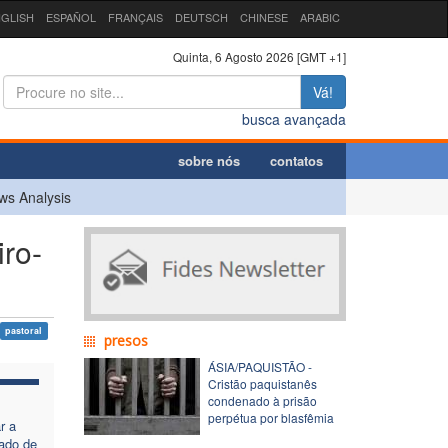
GLISH
ESPAÑOL
FRANÇAIS
DEUTSCH
CHINESE
ARABIC
Quinta, 6 Agosto 2026 [GMT +1]
Vá!
busca avançada
sobre nós
contatos
ws Analysis
iro-
pastoral
presos
ÁSIA/PAQUISTÃO -
Cristão paquistanês
condenado à prisão
perpétua por blasfêmia
r a
ado de