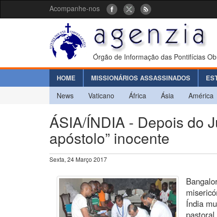
Acompanhe-nos
Órgão de Informação das Pontifícias Ob
HOME
MISSIONÁRIOS ASSASSINADOS
ES
News
Vaticano
África
Ásia
América
ÁSIA/ÍNDIA - Depois do Ju
apóstolo” inocente
Sexta, 24 Março 2017
Bangalor
misericó
Índia mu
pastoral