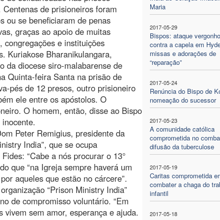
Maria
. Centenas de prisioneiros foram
os ou se beneficiaram de penas
2017-05-29
ivas, graças ao apoio de muitas
Bispos: ataque vergonh
, congregações e instituições
contra a capela em Hyd
as. Kuriakose Bharanikulangara,
missas e adorações de
“reparação”
o da diocese siro-malabarense de
a Quinta-feira Santa na prisão de
2017-05-24
va-pés de 12 presos, outro prisioneiro
Renúncia do Bispo de Ko
bém ele entre os apóstolos. O
nomeação do sucessor
ioneiro. O homem, então, disse ao Bispo
 inocente.
2017-05-23
A comunidade católica
 Dom Peter Remigius, presidente da
comprometida no comba
nistry India”, que se ocupa
difusão da tuberculose
à Fides: “Cabe a nós procurar o 13°
ando que “na Igreja sempre haverá um
2017-05-19
Caritas comprometida e
a por aqueles que estão no cárcere”.
combater a chaga do tra
 organização “Prison Ministry India”
infantil
ano de compromisso voluntário. “Em
as vivem sem amor, esperança e ajuda.
2017-05-18