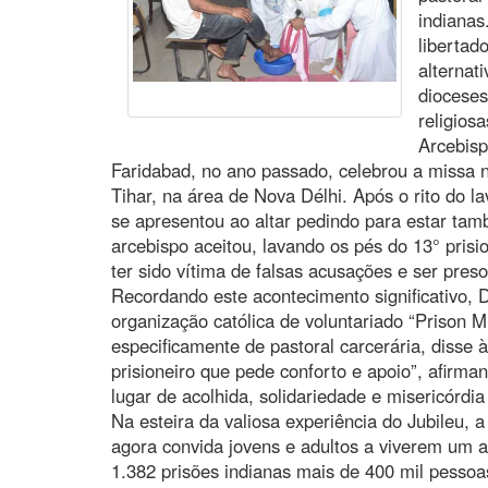
indianas
libertad
alternat
dioceses
religios
Arcebisp
Faridabad, no ano passado, celebrou a missa n
Tihar, na área de Nova Délhi. Após o rito do la
se apresentou ao altar pedindo para estar tam
arcebispo aceitou, lavando os pés do 13° pris
ter sido vítima de falsas acusações e ser preso
Recordando este acontecimento significativo,
organização católica de voluntariado “Prison Mi
especificamente de pastoral carcerária, disse 
prisioneiro que pede conforto e apoio”, afirm
lugar de acolhida, solidariedade e misericórdi
Na esteira da valiosa experiência do Jubileu, a
agora convida jovens e adultos a viverem um 
1.382 prisões indianas mais de 400 mil pesso