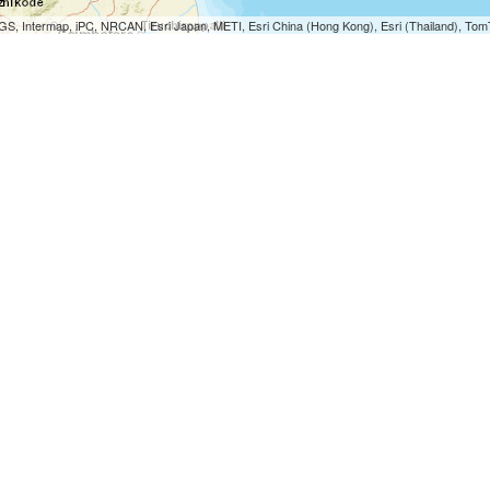
S, Intermap, iPC, NRCAN, Esri Japan, METI, Esri China (Hong Kong), Esri (Thailand), To