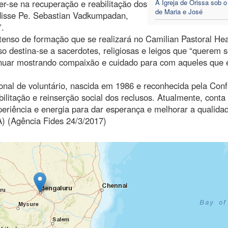
-se na recuperação e reabilitação dos
A Igreja de Orissa sob 
de Maria e José
, disse Pe. Sebastian Vadkumpadan,
”.
enso de formação que se realizará no Camilian Pastoral Hea
 destina-se a sacerdotes, religiosas e leigos que “querem 
tinuar mostrando compaixão e cuidado para com aqueles que 
ional de voluntário, nascida em 1986 e reconhecida pela Con
bilitação e reinserção social dos reclusos. Atualmente, conta
periência e energia para dar esperança e melhorar a qualida
A) (Agência Fides 24/3/2017)