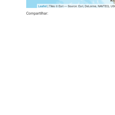
Leaflet
| Tiles © Esri — Source: Esri, DeLorme, NAVTEQ, USG
Compartilhar: