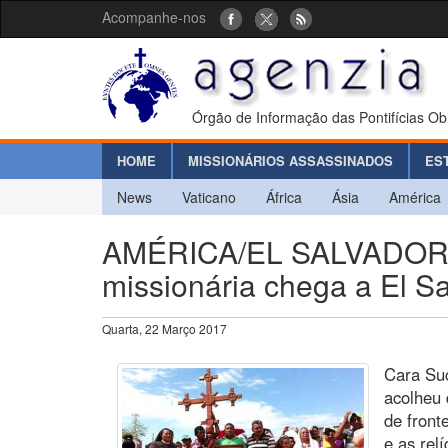
Acompanhe-nos
Órgão de Informação das Pontifícias Ob
HOME
MISSIONÁRIOS ASSASSINADOS
ES
News
Vaticano
África
Ásia
América
AMÉRICA/EL SALVADOR -
missionária chega a El S
Quarta, 22 Março 2017
Cara Suc
acolheu 
de front
e as rel