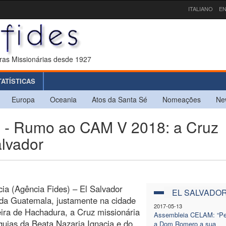
ITALIANO
EN
ras Missionárias desde 1927
TATÍSTICAS
Europa
Oceania
Atos da Santa Sé
Nomeações
Ne
 Rumo ao CAM V 2018: a Cruz
alvador
ia (Agência Fides) – El Salvador
EL SALVADO
da Guatemala, justamente na cidade
2017-05-13
eira de Hachadura, a Cruz missionária
Assembleia CELAM: “P
íquias da Beata Nazaria Ignacia e do
a Dom Romero a sua