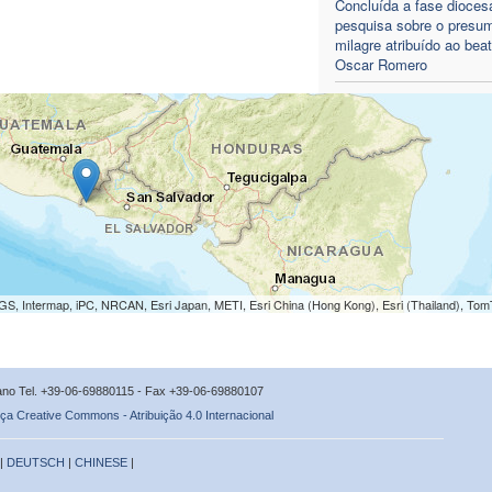
Concluída a fase dioces
pesquisa sobre o presum
milagre atribuído ao bea
Oscar Romero
S, Intermap, iPC, NRCAN, Esri Japan, METI, Esri China (Hong Kong), Esri (Thailand), To
icano Tel. +39-06-69880115 - Fax +39-06-69880107
ça Creative Commons - Atribuição 4.0 Internacional
 |
DEUTSCH
|
CHINESE
|