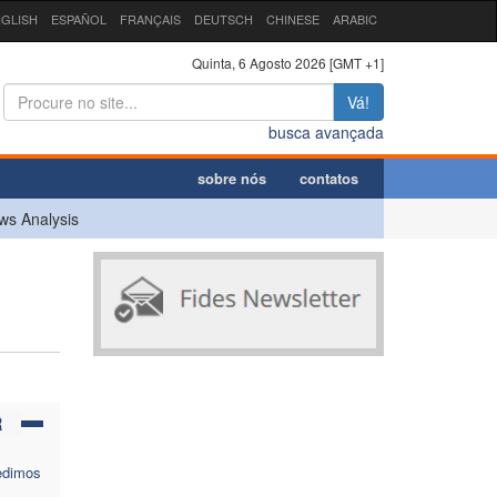
GLISH
ESPAÑOL
FRANÇAIS
DEUTSCH
CHINESE
ARABIC
Quinta, 6 Agosto 2026 [GMT +1]
Vá!
busca avançada
sobre nós
contatos
ws Analysis
R
edimos