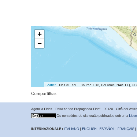
+
−
Leaflet
| Tiles © Esri — Source: Esri, DeLorme, NAVTEQ, USG
Compartilhar:
Agenzia Fides - Palazzo “de Propaganda Fide” - 00120 - Città del Vat
Os conteúdos do site estão publicados sob uma
Licen
INTERNAZIONALE :
ITALIANO
|
ENGLISH
|
ESPAÑOL
|
FRANÇAIS
|