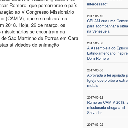
intercessão”
scar Romero, que percorrerão o país
aração ao V Congresso Missionário
2017-05-10
o (CAM V), que se realizará na
CELAM cria uma Comis
em 2018. Hoje, 22 de março, os
para acompanhar a situ
 missionários se encontram na
na Venezuela
a de São Martinho de Porres em Cara
2017-05-08
stas atividades de animação
A Assembleia do Episc
Latino-americano inspir
Dom Romero
2017-03-30
Aprovada a lei apoiada p
Igreja que proíbe a extr
metais
2017-03-22
Rumo ao CAM V 2018: a
missionária chega a El
Salvador
2017-03-02