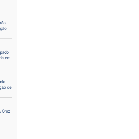
são
ação
opado
ada em
ela
ação de
 Cruz