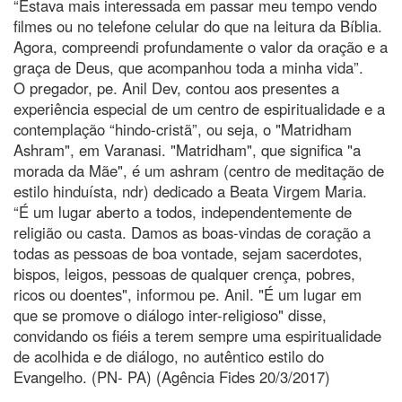
“Estava mais interessada em passar meu tempo vendo
filmes ou no telefone celular do que na leitura da Bíblia.
Agora, compreendi profundamente o valor da oração e a
graça de Deus, que acompanhou toda a minha vida”.
O pregador, pe. Anil Dev, contou aos presentes a
experiência especial de um centro de espiritualidade e a
contemplação “hindo-cristã”, ou seja, o "Matridham
Ashram", em Varanasi. "Matridham", que significa "a
morada da Mãe", é um ashram (centro de meditação de
estilo hinduísta, ndr) dedicado a Beata Virgem Maria.
“É um lugar aberto a todos, independentemente de
religião ou casta. Damos as boas-vindas de coração a
todas as pessoas de boa vontade, sejam sacerdotes,
bispos, leigos, pessoas de qualquer crença, pobres,
ricos ou doentes", informou pe. Anil. "É um lugar em
que se promove o diálogo inter-religioso" disse,
convidando os fiéis a terem sempre uma espiritualidade
de acolhida e de diálogo, no autêntico estilo do
Evangelho. (PN- PA) (Agência Fides 20/3/2017)