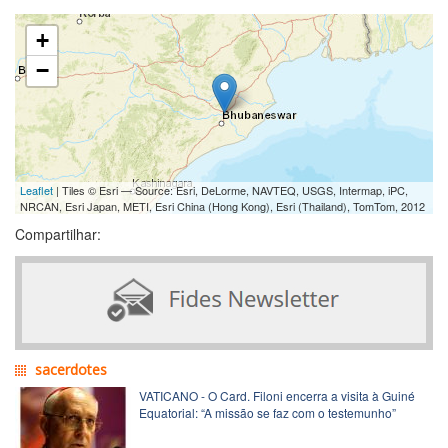
+
−
Leaflet
| Tiles © Esri — Source: Esri, DeLorme, NAVTEQ, USGS, Intermap, iPC,
NRCAN, Esri Japan, METI, Esri China (Hong Kong), Esri (Thailand), TomTom, 2012
Compartilhar:
sacerdotes
VATICANO - O Card. Filoni encerra a visita à Guiné
Equatorial: “A missão se faz com o testemunho”