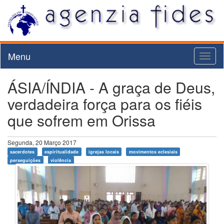
Menu
Toggl
naviga
ÁSIA/ÍNDIA - A graça de Deus,
verdadeira força para os fiéis
que sofrem em Orissa
Segunda, 20 Março 2017
sacerdotes
espiritualidade
igrejas locais
movimentos eclesiais
perseguições
violência