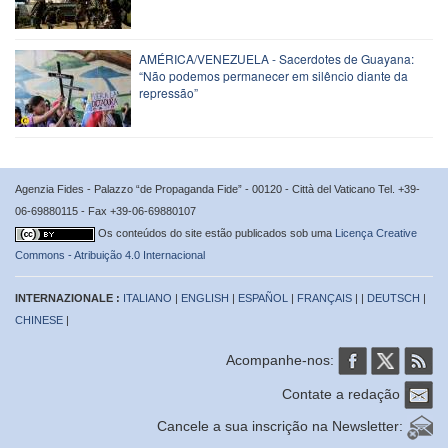
AMÉRICA/VENEZUELA - Sacerdotes de Guayana:
“Não podemos permanecer em silêncio diante da
repressão”
Agenzia Fides - Palazzo “de Propaganda Fide” - 00120 - Città del Vaticano Tel. +39-
06-69880115 - Fax +39-06-69880107
Os conteúdos do site estão publicados sob uma
Licença Creative
Commons - Atribuição 4.0 Internacional
INTERNAZIONALE :
ITALIANO
|
ENGLISH
|
ESPAÑOL
|
FRANÇAIS
| |
DEUTSCH
|
CHINESE
|
Acompanhe-nos:
Contate a redação
Cancele a sua inscrição na Newsletter: