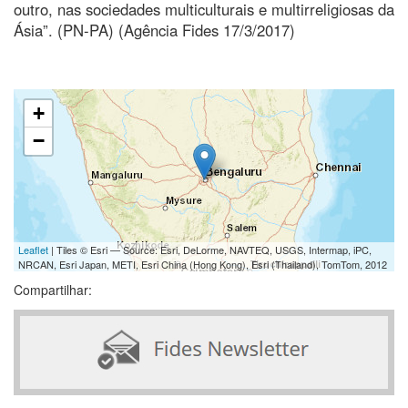
outro, nas sociedades multiculturais e multirreligiosas da
Ásia”. (PN-PA) (Agência Fides 17/3/2017)
+
−
Leaflet
| Tiles © Esri — Source: Esri, DeLorme, NAVTEQ, USGS, Intermap, iPC,
NRCAN, Esri Japan, METI, Esri China (Hong Kong), Esri (Thailand), TomTom, 2012
Compartilhar: