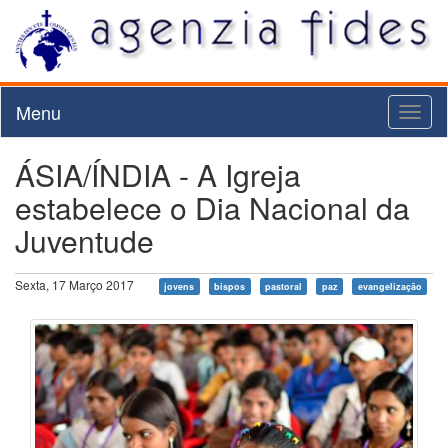
Menu
Toggl
naviga
ÁSIA/ÍNDIA - A Igreja
estabelece o Dia Nacional da
Juventude
Sexta, 17 Março 2017
jovens
bispos
pastoral
paz
evangelização