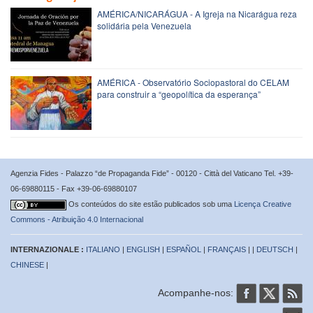
AMÉRICA/NICARÁGUA - A Igreja na Nicarágua reza
solidária pela Venezuela
AMÉRICA - Observatório Sociopastoral do CELAM
para construir a “geopolítica da esperança”
Agenzia Fides - Palazzo “de Propaganda Fide” - 00120 - Città del Vaticano Tel. +39-
06-69880115 - Fax +39-06-69880107
Os conteúdos do site estão publicados sob uma
Licença Creative
Commons - Atribuição 4.0 Internacional
INTERNAZIONALE :
ITALIANO
|
ENGLISH
|
ESPAÑOL
|
FRANÇAIS
| |
DEUTSCH
|
CHINESE
|
Acompanhe-nos: