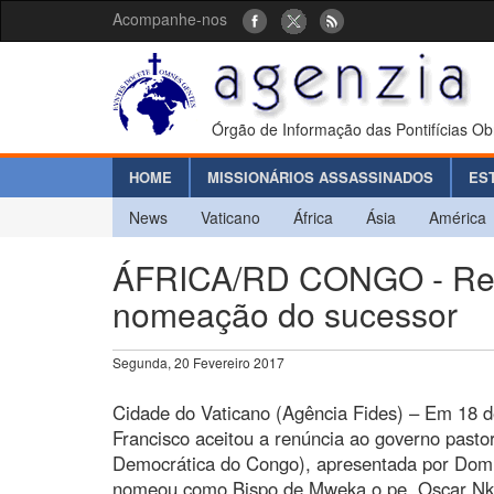
Acompanhe-nos
Órgão de Informação das Pontifícias Ob
HOME
MISSIONÁRIOS ASSASSINADOS
ES
News
Vaticano
África
Ásia
América
ÁFRICA/RD CONGO - Ren
nomeação do sucessor
Segunda, 20 Fevereiro 2017
Cidade do Vaticano (Agência Fides) – Em 18 d
Francisco aceitou a renúncia ao governo past
Democrática do Congo), apresentada por Do
nomeou como Bispo de Mweka o pe. Oscar Nk