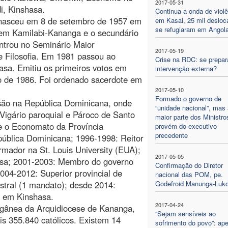
2017-05-31
i, Kinshasa.
Continua a onda de violê
 nasceu em 8 de setembro de 1957 em
em Kasai, 25 mil desloc
se refugiaram em Angol
 em Kamilabi-Kananga e o secundário
ntrou no Seminário Maior
2017-05-19
e Filosofia. Em 1981 passou ao
Crise na RDC: se prepa
sa. Emitiu os primeiros votos em
intervenção externa?
 de 1986. Foi ordenado sacerdote em
2017-05-10
Formado o governo de
são na República Dominicana, onde
“unidade nacional”, mas 
Vigário paroquial e Pároco de Santo
maior parte dos Ministro
e o Economato da Província
provém do executivo
precedente
pública Dominicana; 1996-1998: Reitor
mador na St. Louis University (EUA);
2017-05-05
asa; 2001-2003: Membro do governo
Confirmação do Diretor
2004-2012: Superior provincial de
nacional das POM, pe.
stral (1 mandato); desde 2014:
Godefroid Manunga-Luko
, em Kinshasa.
2017-04-24
agânea da Arquidiocese de Kananga,
“Sejam sensíveis ao
s 355.840 católicos. Existem 14
sofrimento do povo”: ape