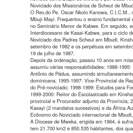
Noviciado dos Missionários de Scheut de Mbud
O Rev.do Pe. Oscar Nkolo Kanowa, C.I.C.M.,
Mbuji-Mayi. Frequentou o ensino fundamental
no Seminário Menor de Kabwe. Em seguido, e
Interdiocesano de Kasai-Kabwe, para o ciclo d
Noviciado dos Padres Scheut em Mbudi, Kinsha
setembro de 1982 e os perpétuos em setembro
19 de julho de 1987.
Depois da ordenação, passou 10 anos em mis
assumiu várias responsabilidades: 1988-1995: 
Antônio de Pádua, assumindo simultaneament
dominicana; 1995-1997: Vice-Provincial da Re
do Pré-noviciado; 1998-1999: Estudos para For
1999-2000: Reitor do Escolasticado em Kinsh
provincial e Procurador adjunto da Província; 
Kasayi (2 mandatos sucessivos) e da África Au
Ecônomo do Noviciado internacional de Mbudi
A Diocese de Mweka, erigida em 1964, é sufr
tem 21.700 km2 e 850.535 habitantes, dos quai