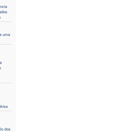
ncia
ados
a
ra uma
a
s
kisa
lo dos