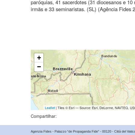
paróquias, 41 sacerdotes (31 diocesanos e 10 r
irmãs e 33 seminaristas. (SL) (Agência Fides 
+
−
Leaflet
| Tiles © Esri — Source: Esri, DeLorme, NAVTEQ, USG
Compartilhar:
Agenzia Fides - Palazzo “de Propaganda Fide” - 00120 - Città del Vat