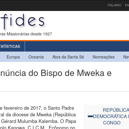
ITALIANO
EN
ras Missionárias desde 1927
TATÍSTICAS
Europa
Oceania
Atos da Santa Sé
Nomeações
Ne
úncia do Bispo de Mweka e
e fevereiro de 2017, o Santo Padre
REPÚBLIC
oral da diocese de Mweka (República
DEMOCRÁTICA 
m Gérard Mulumba Kalemba. O Papa
CONGO
olo Kanowa, C.I.C.M., Ecônomo no