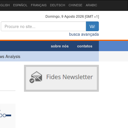
GLISH
ESPAÑOL
FRANÇAIS
DEUTSCH
CHINESE
ARABIC
Domingo, 9 Agosto 2026 [GMT +1]
Vá!
busca avançada
sobre nós
contatos
ws Analysis
A
DO