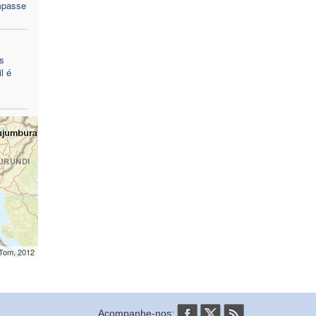
mpasse
s
l é
mTom, 2012
Acompanhe-nos: