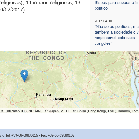
eligiosos), 14 irmãos religiosos, 13
Bispos para superar o i
político
20/02/2017)
2017-04-10
“Não só os políticos, ma
também a sociedade civi
responsável pelo caos
congolês”
S, Intermap, iPC, NRCAN, Esri Japan, METI, Esri China (Hong Kong), Esri (Thailand), To
icano Tel. +39-06-69880115 - Fax +39-06-69880107