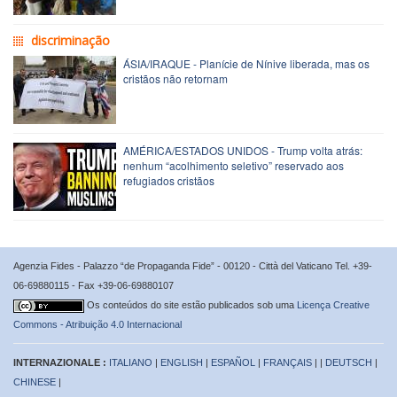
discriminação
ÁSIA/IRAQUE - Planície de Nínive liberada, mas os
cristãos não retornam
AMÉRICA/ESTADOS UNIDOS - Trump volta atrás:
nenhum “acolhimento seletivo” reservado aos
refugiados cristãos
Agenzia Fides - Palazzo “de Propaganda Fide” - 00120 - Città del Vaticano Tel. +39-
06-69880115 - Fax +39-06-69880107
Os conteúdos do site estão publicados sob uma
Licença Creative
Commons - Atribuição 4.0 Internacional
INTERNAZIONALE :
ITALIANO
|
ENGLISH
|
ESPAÑOL
|
FRANÇAIS
| |
DEUTSCH
|
CHINESE
|