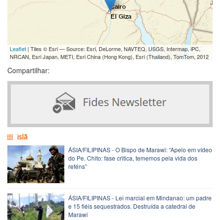
Leaflet
| Tiles © Esri — Source: Esri, DeLorme, NAVTEQ, USGS, Intermap, iPC,
NRCAN, Esri Japan, METI, Esri China (Hong Kong), Esri (Thailand), TomTom, 2012
Compartilhar:
islã
ÁSIA/FILIPINAS - O Bispo de Marawi: “Apelo em vídeo
do Pe. Chito: fase critica, tememos pela vida dos
reféns”
ÁSIA/FILIPINAS - Lei marcial em Mindanao: um padre
e 15 fiéis sequestrados. Destruída a catedral de
Marawi