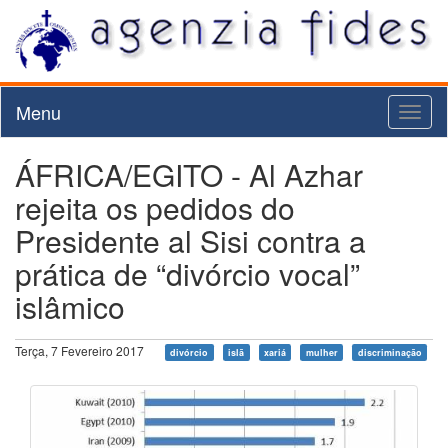
Menu
Toggl
naviga
ÁFRICA/EGITO - Al Azhar
rejeita os pedidos do
Presidente al Sisi contra a
prática de “divórcio vocal”
islâmico
Terça, 7 Fevereiro 2017
divórcio
islã
xariá
mulher
discriminação