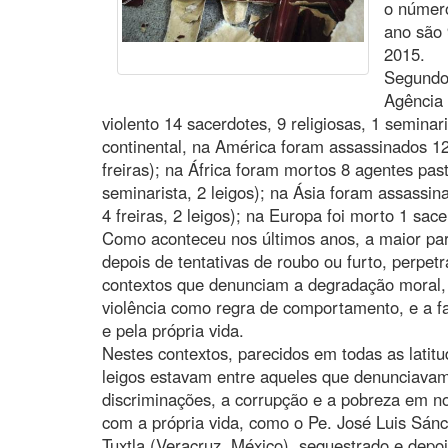
o número
ano são 
2015.
Segundo
Agência
violento 14 sacerdotes, 9 religiosas, 1 seminari
continental, na América foram assassinados 12
freiras); na África foram mortos 8 agentes past
seminarista, 2 leigos); na Ásia foram assassin
4 freiras, 2 leigos); na Europa foi morto 1 sace
Como aconteceu nos últimos anos, a maior par
depois de tentativas de roubo ou furto, perp
contextos que denunciam a degradação moral, 
violência como regra de comportamento, e a fa
e pela própria vida.
Nestes contextos, parecidos em todas as latitu
leigos estavam entre aqueles que denunciavam
discriminações, a corrupção e a pobreza em 
com a própria vida, como o Pe. José Luis Sán
Tuxtla (Veracruz, México), sequestrado e depoi