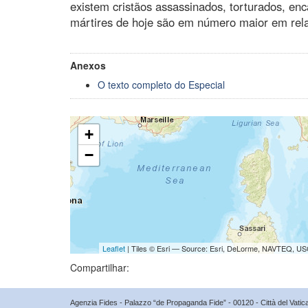
existem cristãos assassinados, torturados, en
mártires de hoje são em número maior em rela
Anexos
O texto completo do Especial
+
−
Leaflet
| Tiles © Esri — Source: Esri, DeLorme, NAVTEQ, USG
Compartilhar:
Agenzia Fides - Palazzo “de Propaganda Fide” - 00120 - Città del Vat