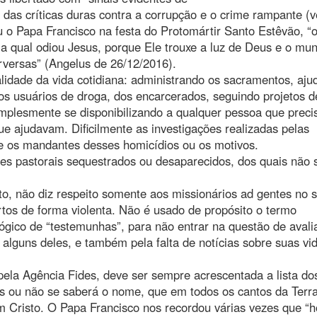
 das críticas duras contra a corrupção e o crime rampante (v
 o Papa Francisco na festa do Protomártir Santo Estêvão, “
a qual odiou Jesus, porque Ele trouxe a luz de Deus e o mu
rversas” (Angelus de 26/12/2016).
idade da vida cotidiana: administrando os sacramentos, aj
dos usuários de droga, dos encarcerados, seguindo projetos d
plesmente se disponibilizando a qualquer pessoa que preci
e ajudavam. Dificilmente as investigações realizadas pelas
 e os mandantes desses homicídios ou os motivos.
es pastorais sequestrados ou desaparecidos, dos quais não 
o, não diz respeito somente aos missionários ad gentes no s
rtos de forma violenta. Não é usado de propósito o termo
lógico de “testemunhas”, para não entrar na questão de aval
alguns deles, e também pela falta de notícias sobre suas vi
pela Agência Fides, deve ser sempre acrescentada a lista do
as ou não se saberá o nome, que em todos os cantos da Terr
 Cristo. O Papa Francisco nos recordou várias vezes que “h