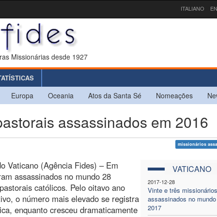
ITALIANO
EN
ras Missionárias desde 1927
TATÍSTICAS
Europa
Oceania
Atos da Santa Sé
Nomeações
Ne
astorais assassinados em 2016
missionários ass
o Vaticano (Agência Fides) – Em
VATICANO
oram assassinados no mundo 28
2017-12-28
pastorais católicos. Pelo oitavo ano
Vinte e três missionário
ivo, o número mais elevado se registra
assassinados no mundo
2017
ica, enquanto cresceu dramaticamente