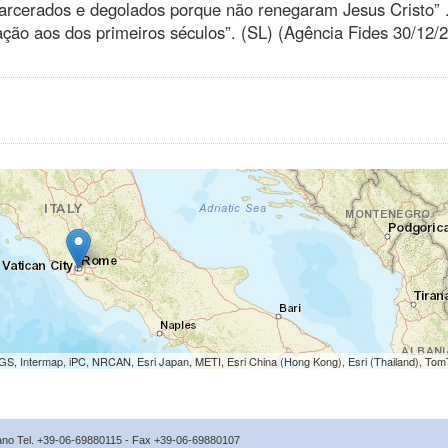
carcerados e degolados porque não renegaram Jesus Cristo” ..
ção aos dos primeiros séculos”. (SL) (Agência Fides 30/12/
S, Intermap, iPC, NRCAN, Esri Japan, METI, Esri China (Hong Kong), Esri (Thailand), To
icano Tel. +39-06-69880115 - Fax +39-06-69880107