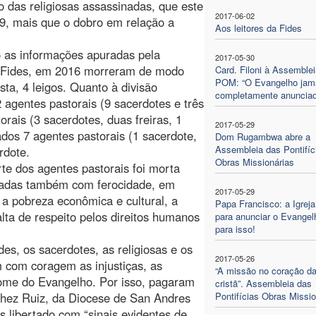
 das religiosas assassinadas, que este
2017-06-02
9, mais que o dobro em relação a
Aos leitores da Fides
 as informações apuradas pela
2017-05-30
 Fides, em 2016 morreram de modo
Card. Filoni à Assemblei
POM: “O Evangelho jam
sta, 4 leigos. Quanto à divisão
completamente anunciad
 agentes pastorais (9 sacerdotes e três
orais (3 sacerdotes, duas freiras, 1
2017-05-29
ados 7 agentes pastorais (1 sacerdote,
Dom Rugambwa abre a
Assembleia das Pontifíc
rdote.
Obras Missionárias
te dos agentes pastorais foi morta
etradas também com ferocidade, em
2017-05-29
a pobreza econômica e cultural, a
Papa Francisco: a Igreja
lta de respeito pelos direitos humanos
para anunciar o Evangel
para isso!
des, os sacerdotes, as religiosas e os
2017-05-26
 com coragem as injustiças, as
“A missão no coração da
nome do Evangelho. Por isso, pagaram
cristã”. Assembleia das
chez Ruiz, da Diocese de San Andres
Pontifícias Obras Missio
s libertado com “sinais evidentes de