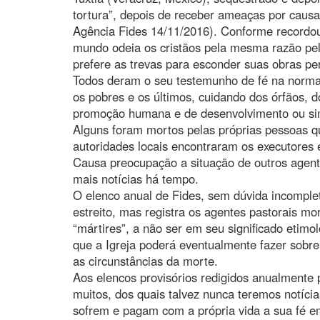
tortura”, depois de receber ameaças por causa
Agência Fides 14/11/2016). Conforme recordou
mundo odeia os cristãos pela mesma razão pel
prefere as trevas para esconder suas obras pe
Todos deram o seu testemunho de fé na normal
os pobres e os últimos, cuidando dos órfãos, 
promoção humana e de desenvolvimento ou sim
Alguns foram mortos pelas próprias pessoas qu
autoridades locais encontraram os executores
Causa preocupação a situação de outros agent
mais notícias há tempo.
O elenco anual de Fides, sem dúvida incomplet
estreito, mas registra os agentes pastorais mo
“mártires”, a não ser em seu significado etimo
que a Igreja poderá eventualmente fazer sobre 
as circunstâncias da morte.
Aos elencos provisórios redigidos anualmente 
muitos, dos quais talvez nunca teremos notíci
sofrem e pagam com a própria vida a sua fé em