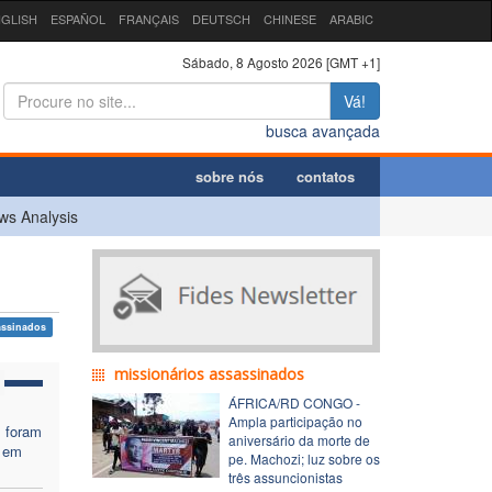
GLISH
ESPAÑOL
FRANÇAIS
DEUTSCH
CHINESE
ARABIC
Sábado, 8 Agosto 2026 [GMT +1]
Vá!
busca avançada
sobre nós
contatos
ws Analysis
assinados
missionários assassinados
ÁFRICA/RD CONGO -
Ampla participação no
s foram
aniversário da morte de
 em
pe. Machozi; luz sobre os
três assuncionistas