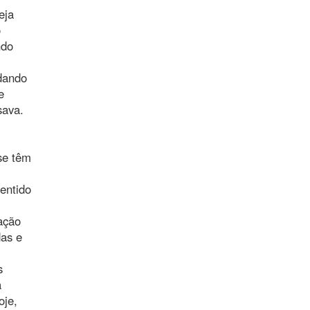
eja
o
ndo
udando
e
sava.
se têm
entido
iação
das e
s
a
oje,