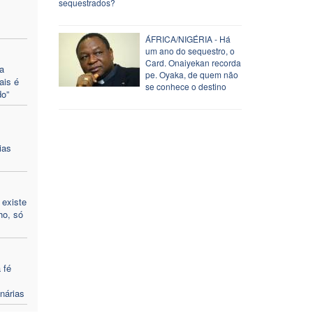
sequestrados?
ÁFRICA/NIGÉRIA - Há
um ano do sequestro, o
Card. Onaiyekan recorda
a
pe. Oyaka, de quem não
ais é
se conhece o destino
o”
ias
 existe
ho, só
 fé
nárias