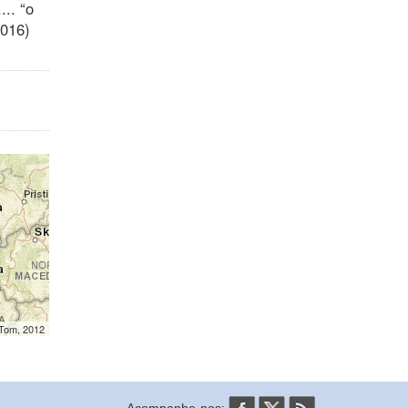
.. “o
2016)
mTom, 2012
Acompanhe-nos: