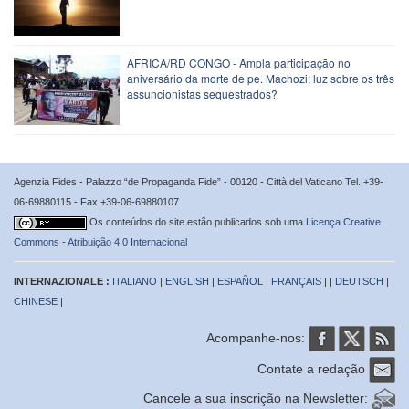
ÁFRICA/RD CONGO - Ampla participação no
aniversário da morte de pe. Machozi; luz sobre os três
assuncionistas sequestrados?
Agenzia Fides - Palazzo “de Propaganda Fide” - 00120 - Città del Vaticano Tel. +39-
06-69880115 - Fax +39-06-69880107
Os conteúdos do site estão publicados sob uma
Licença Creative
Commons - Atribuição 4.0 Internacional
INTERNAZIONALE :
ITALIANO
|
ENGLISH
|
ESPAÑOL
|
FRANÇAIS
| |
DEUTSCH
|
CHINESE
|
Acompanhe-nos:
Contate a redação
Cancele a sua inscrição na Newsletter: