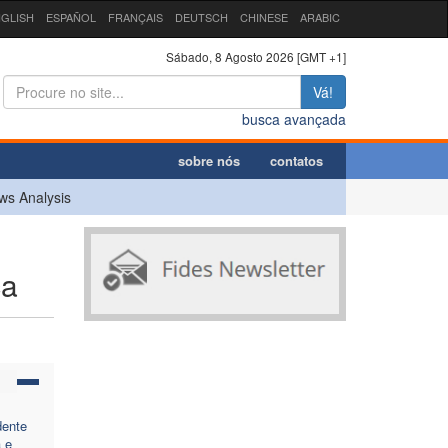
GLISH
ESPAÑOL
FRANÇAIS
DEUTSCH
CHINESE
ARABIC
Sábado, 8 Agosto 2026 [GMT +1]
Vá!
busca avançada
sobre nós
contatos
ws Analysis
ca
E
dente
a e