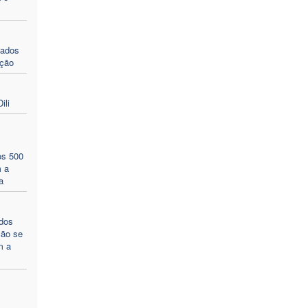
jados
ção
ili
os 500
m a
a
dos
ção se
m a