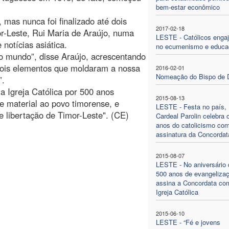
bem-estar econômico
 mas nunca foi finalizado até dois
2017-02-18
or-Leste, Rui Maria de Araújo, numa
LESTE - Católicos enga
notícias asiática.
no ecumenismo e educa
do mundo”, disse Araújo, acrescentando
“dois elementos que moldaram a nossa
2016-02-01
Nomeação do Bispo de D
”.
a Igreja Católica por 500 anos
2015-08-13
e material ao povo timorense, e
LESTE - Festa no país,
e libertação de Timor-Leste". (CE)
Cardeal Parolin celebra 
anos do catolicismo co
assinatura da Concordat
2015-08-07
LESTE - No aniversário 
500 anos de evangeliza
assina a Concordata co
Igreja Católica
2015-06-10
LESTE - “Fé e jovens