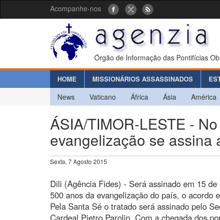
Acompanhe-nos
Órgão de Informação das Pontifícias Ob
HOME
MISSIONÁRIOS ASSASSINADOS
ES
News
Vaticano
África
Ásia
América
ÁSIA/TIMOR-LESTE - No a
evangelização se assina 
Sexta, 7 Agosto 2015
Dili (Agência Fides) - Será assinado em 15 de
500 anos da evangelização do país, o acordo en
Pela Santa Sé o tratado será assinado pelo Se
Cardeal Pietro Parolin. Com a chegada dos p