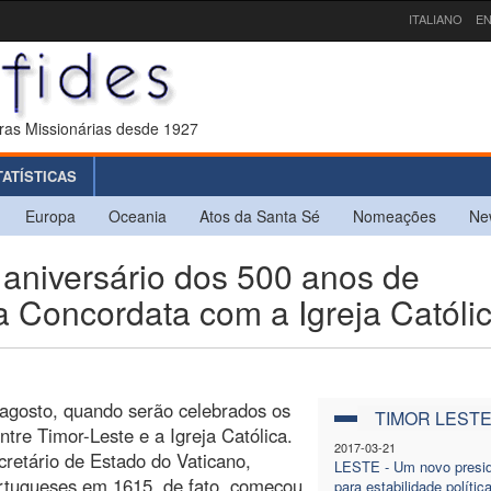
ITALIANO
EN
ras Missionárias desde 1927
TATÍSTICAS
Europa
Oceania
Atos da Santa Sé
Nomeações
Ne
niversário dos 500 anos de
a Concordata com a Igreja Católi
 agosto, quando serão celebrados os
TIMOR LEST
tre Timor-Leste e a Igreja Católica.
2017-03-21
cretário de Estado do Vaticano,
LESTE - Um novo presi
ortugueses em 1615, de fato, começou
para estabilidade polític