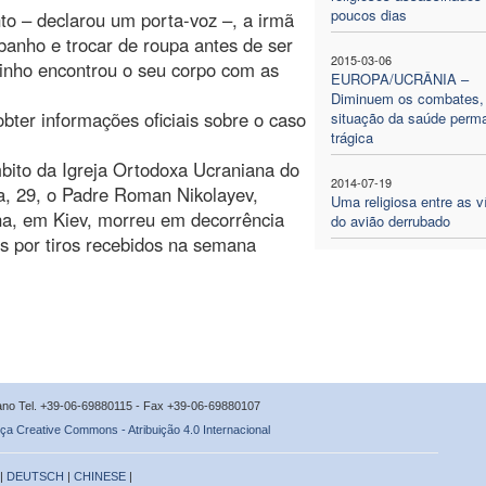
poucos dias
o – declarou um porta-voz –, a irmã
banho e trocar de roupa antes de ser
2015-03-06
rinho encontrou o seu corpo com as
EUROPA/UCRÂNIA –
Diminuem os combates,
obter informações oficiais sobre o caso
situação da saúde perm
trágica
bito da Igreja Ortodoxa Ucraniana do
2014-07-19
a, 29, o Padre Roman Nikolayev,
Uma religiosa entre as v
ana, em Kiev, morreu em decorrência
do avião derrubado
s por tiros recebidos na semana
icano Tel. +39-06-69880115 - Fax +39-06-69880107
ça Creative Commons - Atribuição 4.0 Internacional
 |
DEUTSCH
|
CHINESE
|