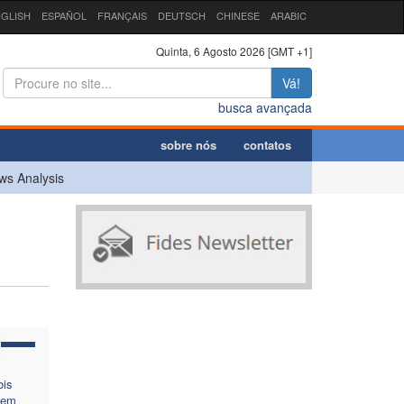
GLISH
ESPAÑOL
FRANÇAIS
DEUTSCH
CHINESE
ARABIC
Quinta, 6 Agosto 2026 [GMT +1]
Vá!
busca avançada
sobre nós
contatos
ws Analysis
is
 em