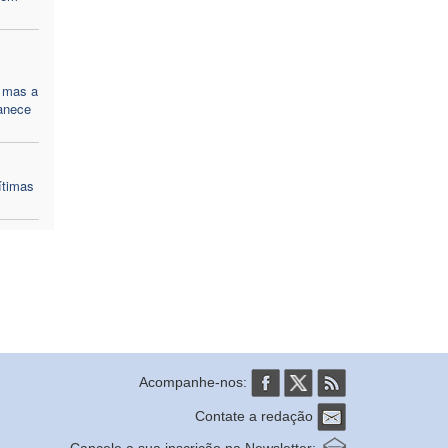
 mas a
anece
ítimas
Acompanhe-nos:
Contate a redação