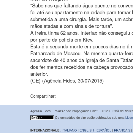
“Sabemos que faltando água quente no convent
foi até seu apartamento na cidade para tomar 
submetida a uma cirurgia. Mais tarde, um sob
mãos atadas e com sinais de tortura”.
A freira tinha 62 anos. Interfax não conseguiu 
por parte da polícia em Kiev.
Esta é a segunda morte em poucos dias no âm
Patriarcado de Moscou. Na mesma quarta-feir
sacerdote de 40 anos da Igreja de Santa Tati
dos ferimentos recebidos na cabeça provocado
anterior.
(CE) (Agência Fides, 30/07/2015)
Compartilhar:
Agenzia Fides - Palazzo “de Propaganda Fide” - 00120 - Città del Vat
Os conteúdos do site estão publicados sob uma
Licen
INTERNAZIONALE :
ITALIANO
|
ENGLISH
|
ESPAÑOL
|
FRANÇAIS
|