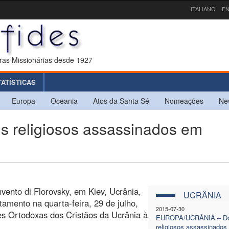
ITALIANO
EN
ras Missionárias desde 1927
TATÍSTICAS
Europa
Oceania
Atos da Santa Sé
Nomeações
Ne
religiosos assassinados em
vento di Florovsky, em Kiev, Ucrânia,
UCRÂNIA
amento na quarta-feira, 29 de julho,
2015-07-30
s Ortodoxas dos Cristãos da Ucrânia à
EUROPA/UCRÂNIA – Do
religiosos assassinados