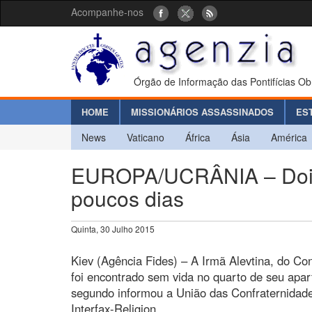
Acompanhe-nos
Órgão de Informação das Pontifícias Ob
HOME
MISSIONÁRIOS ASSASSINADOS
ES
News
Vaticano
África
Ásia
América
EUROPA/UCRÂNIA – Dois 
poucos dias
Quinta, 30 Julho 2015
Kiev (Agência Fides) – A Irmã Alevtina, do Con
foi encontrado sem vida no quarto de seu apart
segundo informou a União das Confraternidade
Interfax-Religion.