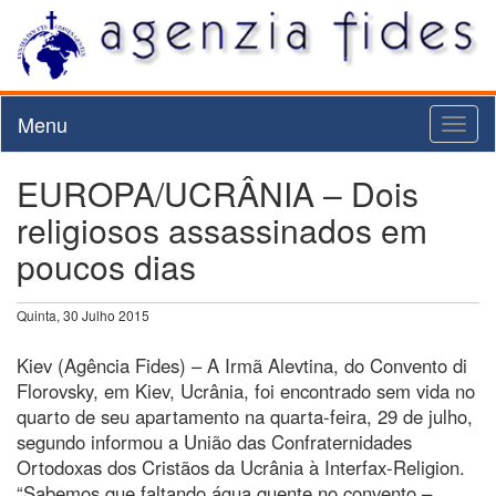
Menu
Toggl
naviga
EUROPA/UCRÂNIA – Dois
religiosos assassinados em
poucos dias
Quinta, 30 Julho 2015
Kiev (Agência Fides) – A Irmã Alevtina, do Convento di
Florovsky, em Kiev, Ucrânia, foi encontrado sem vida no
quarto de seu apartamento na quarta-feira, 29 de julho,
segundo informou a União das Confraternidades
Ortodoxas dos Cristãos da Ucrânia à Interfax-Religion.
“Sabemos que faltando água quente no convento –