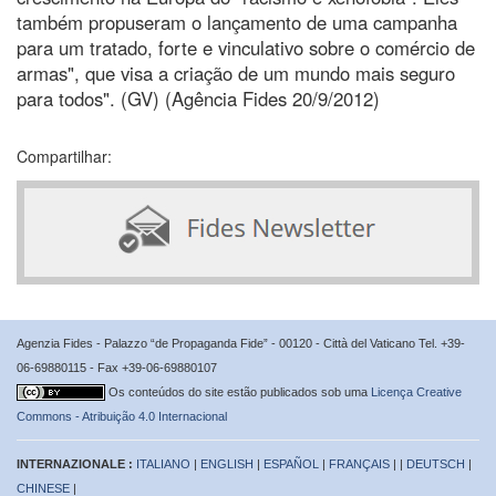
também propuseram o lançamento de uma campanha
para um tratado, forte e vinculativo sobre o comércio de
armas", que visa a criação de um mundo mais seguro
para todos". (GV) (Agência Fides 20/9/2012)
Compartilhar:
Agenzia Fides - Palazzo “de Propaganda Fide” - 00120 - Città del Vaticano Tel. +39-
06-69880115 - Fax +39-06-69880107
Os conteúdos do site estão publicados sob uma
Licença Creative
Commons - Atribuição 4.0 Internacional
INTERNAZIONALE :
ITALIANO
|
ENGLISH
|
ESPAÑOL
|
FRANÇAIS
| |
DEUTSCH
|
CHINESE
|