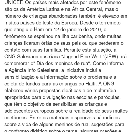
UNICEF. Os países mais afetados por este fenômeno
são os da América Latina e na África Central, mas o
número de crianças abandonadas também é elevado em
muitos países do leste da Europa. Desde o terremoto
que atingiu o Haiti em 12 de janeiro de 2010, o
fenômeno se espalhou na ilha caribenha, onde muitas
crianças ficaram órfãs de seus pais ou que perderam o
contato com suas famílias. Perante esta situação, a
ONG Salesiana austríaca “Jugend Eine Welt "(JEW), irá
comemorar o" Dia dos meninos de rua". Como informa
a Agência Info Salesiana, a iniciativa inclui a
sensibilização e a informação sobre o problema e a
coleta de fundos para as crianças do Haiti. A ONG
elaborou várias propostas didáticas e de multimídia,
apropriadas para divulgação nas escolas e paróquias,
que têm o objetivo de sensibilizar as crianças e
adolescentes europeus sobre a realidade de seus muitos
coetâneos. Entre os materiais disponíveis há indícios
sobre a vida de alguns meninos de rua, sugestões para
o confronto didático sobre o tema, algumas orações e