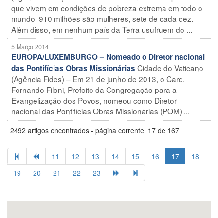
que vivem em condições de pobreza extrema em todo o
mundo, 910 milhões são mulheres, sete de cada dez.
Além disso, em nenhum país da Terra usufruem do ...
5 Março 2014
EUROPA/LUXEMBURGO – Nomeado o Diretor nacional
Cidade do Vaticano
das Pontifícias Obras Missionárias
(Agência Fides) – Em 21 de junho de 2013, o Card.
Fernando Filoni, Prefeito da Congregação para a
Evangelização dos Povos, nomeou como Diretor
nacional das Pontifícias Obras Missionárias (POM) ...
2492 artigos encontrados - página corrente: 17 de 167
11
12
13
14
15
16
17
18
19
20
21
22
23