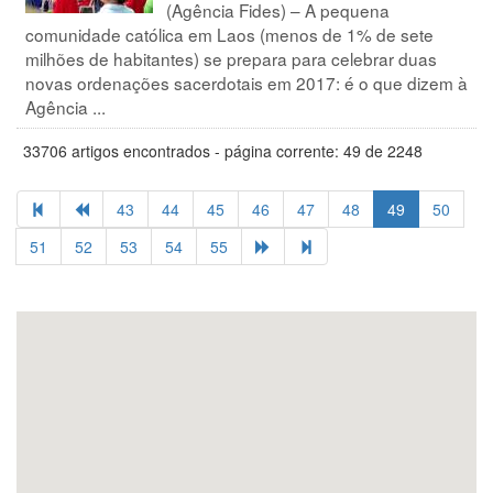
(Agência Fides) – A pequena
comunidade católica em Laos (menos de 1% de sete
milhões de habitantes) se prepara para celebrar duas
novas ordenações sacerdotais em 2017: é o que dizem à
Agência ...
33706 artigos encontrados - página corrente: 49 de 2248
43
44
45
46
47
48
49
50
51
52
53
54
55