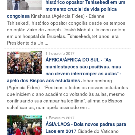
histórico opositor Tshisekedi em um
momento crucial da vida política
Kinshasa (Agência Fides) - Etienne
congolesa
Tshisekedi, histórico opositor congolês desde os tempos
do então Zaire de Joseph-Désiré Mobutu, faleceu ontem
em um hospital de Bruxelas. Tshisekedi, 84 anos, era
Presidente da Un ...
1 Fevereiro 2017
ÁFRICA/ÁFRICA DO SUL - “As
manifestações são positivas, mas
não devem interromper as aulas”:
Johannesburg
apelo dos Bispos aos estudantes
(Agência Fides) - “Pedimos a todos os nossos estudantes
que iniciem o ano acadêmico voltando às aulas, mesmo
continuando sua campanha legítima”, afirma os Bispos
sul-africanos, num apelo assinado em ...
1 Fevereiro 2017
ÁSIA/LAOS - Dois novos padres para
Cidade do Vaticano
Laos em 2017