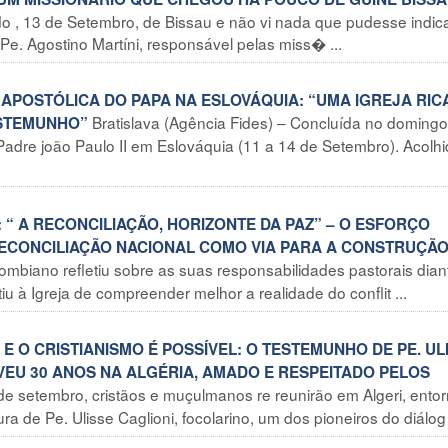
do , 13 de Setembro, de Bissau e não vi nada que pudesse indic
Pe. Agostino Martíni, responsável pelas miss� ...
 APOSTÓLICA DO PAPA NA ESLOVÁQUIA: “UMA IGREJA RIC
Bratislava (Agência Fides) – Concluída no domingo
ESTEMUNHO”
 Padre joão Paulo II em Eslováquia (11 a 14 de Setembro). Acolhi
 “ A RECONCILIAÇÃO, HORIZONTE DA PAZ” – O ESFORÇO
ECONCILIAÇÃO NACIONAL COMO VIA PARA A CONSTRUÇÃO
mbiano refletiu sobre as suas responsabilidades pastorais dian
iu à Igreja de compreender melhor a realidade do conflit ...
 E O CRISTIANISMO É POSSÍVEL: O TESTEMUNHO DE PE. UL
IVEU 30 ANOS NA ALGÉRIA, AMADO E RESPEITADO PELOS
de setembro, cristãos e muçulmanos re reunirão em Algeri, ento
a de Pe. Ulisse Caglioni, focolarino, um dos pioneiros do diálog 