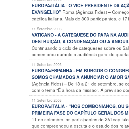
EUROPA/ITÁLIA - O VICE-PRESIDENTE DA 
Roma (Agência Fides) – Começou
EVANGELHO”
católica italiana. Mais de 800 participantes, e 1
11 Setembro 2003
VATICANO - A CATEQUESE DO PAPA NA AUDI
DESTRUIÇÃO, A CONDENAÇÃO OU A ANIQU
Continuando o ciclo de catequeses sobre os Sa
comemorou durante a audiência geral de quarta-fe
11 Setembro 2003
EUROPA/ESPANHA - EM BURGOS O CONGRESS
SOMOS CHAMADOS A ANUNCIAR O AMOR SALV
(Agência Fides) – De 18 a 21 de setembro, se 
com o tema “É a hora da missão”. A previsão dos
11 Setembro 2003
EUROPA/ITÁLIA - “NÓS COMBONIANOS, OU
PRIMEIRA FASE DO CAPÍTULO GERAL DOS 
11 de setembro, os participantes do XVI capítu
que compreendeu a escuta e o estudo dos relató