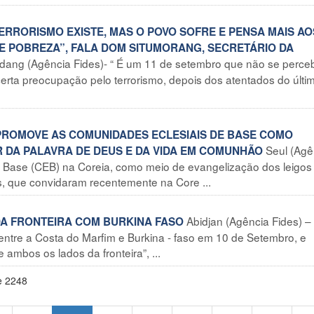
TERRORISMO EXISTE, MAS O POVO SOFRE E PENSA MAIS AO
 POBREZA”, FALA DOM SITUMORANG, SECRETÁRIO DA
dang (Agência Fides)- “ É um 11 de setembro que não se perce
certa preocupação pelo terrorismo, depois dos atentados do últi
 PROMOVE AS COMUNIDADES ECLESIAIS DE BASE COMO
Seul (Agê
R DA PALAVRA DE DEUS E DA VIDA EM COMUNHÃO
 Base (CEB) na Coreia, como meio de evangelização dos leigos
s, que convidaram recentemente na Core ...
Abidjan (Agência Fides) –
DA FRONTEIRA COM BURKINA FASO
entre a Costa do Marfim e Burkina - faso em 10 de Setembro, e
ambos os lados da fronteira”, ...
e 2248