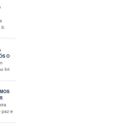
O
a
Ir.
A
ÓS O
em
o Int
EMOS
R
eira
e paz e