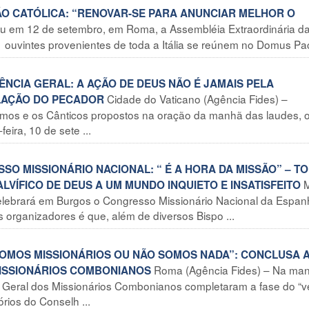
AÇÃO CATÓLICA: “RENOVAR-SE PARA ANUNCIAR MELHOR O
 em 12 de setembro, em Roma, a Assembléia Extraordinária d
71 ouvintes provenientes de toda a Itália se reúnem no Domus Paci
ÊNCIA GERAL: A AÇÃO DE DEUS NÃO É JAMAIS PELA
Cidade do Vaticano (Agência Fides) –
ILAÇÃO DO PECADOR
lmos e os Cânticos propostos na oração da manhã das laudes, 
ira, 10 de sete ...
O MISSIONÁRIO NACIONAL: “ É A HORA DA MISSÃO” – T
M
ÍFICO DE DEUS A UM MUNDO INQUIETO E INSATISFEITO
celebrará em Burgos o Congresso Missionário Nacional da Espa
 organizadores é que, além de diversos Bispo ...
 SOMOS MISSIONÁRIOS OU NÃO SOMOS NADA”: CONCLUSA 
Roma (Agência Fides) – Na ma
MISSIONÁRIOS COMBONIANOS
lo Geral dos Missionários Combonianos completaram a fase do “ve
rios do Conselh ...