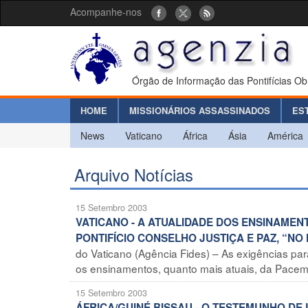
Acompanhe-nos
Órgão de Informação das Pontifícias Ob
HOME
MISSIONÁRIOS ASSASSINADOS
ES
News
Vaticano
África
Ásia
América
Arquivo Notícias
15 Setembro 2003
VATICANO - A ATUALIDADE DOS ENSINAMEN
PONTIFÍCIO CONSELHO JUSTIÇA E PAZ, “N
do Vaticano (Agência Fides) – As exigências par
os ensinamentos, quanto mais atuais, da Pacem in
15 Setembro 2003
ÁFRICA/GUINÉ BISSAU - O TESTEMUNHO DE