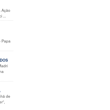
a Ação
 ...
o Papa
ODOS
adri
nha
A
nhã de
r”,