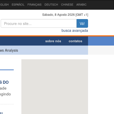
GLISH
ESPAÑOL
FRANÇAIS
DEUTSCH
CHINESE
ARABIC
Sábado, 8 Agosto 2026 [GMT +1]
Vá!
busca avançada
sobre nós
contatos
ws Analysis
S DO
dade
ingindo
AU