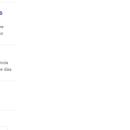
S
be
mo
ncia
 e das