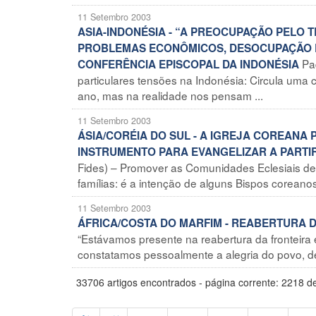
11 Setembro 2003
ASIA-INDONÉSIA - “A PREOCUPAÇÃO PELO 
PROBLEMAS ECONÔMICOS, DESOCUPAÇÃO E
Pa
CONFERÊNCIA EPISCOPAL DA INDONÉSIA
particulares tensões na Indonésia: Circula uma 
ano, mas na realidade nos pensam ...
11 Setembro 2003
ÁSIA/CORÉIA DO SUL - A IGREJA COREANA
INSTRUMENTO PARA EVANGELIZAR A PARTI
Fides) – Promover as Comunidades Eclesiais de
famílias: é a intenção de alguns Bispos coreano
11 Setembro 2003
ÁFRICA/COSTA DO MARFIM - REABERTURA 
“Estávamos presente na reabertura da fronteira 
constatamos pessoalmente a alegria do povo, de 
33706 artigos encontrados - página corrente: 2218 d