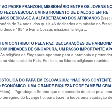
” AO PADRE FRANZONI, MISSIONÁRIO ENTRE OS JOVENS N
DIO FEZ DA ESCOLA UM INSTRUMENTO DE DIÁLOGO ENTRE
Bresci
9 ANOS DEDICA-SE À ALFABETIZAÇÃO DOS AFRICANOS
onário de 74 anos, dos quais 46 dedicados em missão no Brasil; 
 desde 1954 e Ivana Cossar, missionária leiga ...
EM UM CONTRIBUTO PELA PAZ: DECLARAÇÕES DE HARMONI
 COMUNIDADES DE SINGAPURA, UM PASSO IMPORTANTE AP
 As religiões de Singapura apontam para a harmonia e pretend
 na vida social do País. Por isso, os líderes religiosos reunidos n
POSTÓLICA DO PAPA EM ESLOVÁQUIA: “NÃO NOS CONTENT
 ECONÔMICO. UMA GRANDE RIQUEZA PODE TAMBÉM CRIA
 Fides) – “Agradeço o Senhor que me concede de pisar pela terc
o peregrino do Evangelho, para trazer a todos uma saudação d