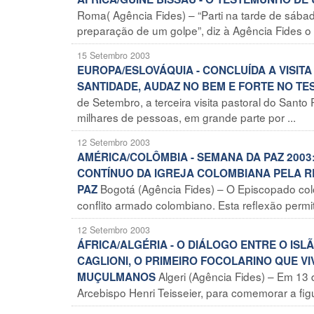
Roma( Agência Fides) – “Parti na tarde de sába
preparação de um golpe”, diz à Agência Fides o 
15 Setembro 2003
EUROPA/ESLOVÁQUIA - CONCLUÍDA A VISITA
SANTIDADE, AUDAZ NO BEM E FORTE NO T
de Setembro, a terceira visita pastoral do Santo
milhares de pessoas, em grande parte por ...
12 Setembro 2003
AMÉRICA/COLÔMBIA - SEMANA DA PAZ 2003:
CONTÍNUO DA IGREJA COLOMBIANA PELA R
Bogotá (Agência Fides) – O Episcopado colo
PAZ
conflito armado colombiano. Esta reflexão permit
12 Setembro 2003
ÁFRICA/ALGÉRIA - O DIÁLOGO ENTRE O ISLÃ
CAGLIONI, O PRIMEIRO FOCOLARINO QUE V
Algeri (Agência Fides) – Em 13 
MUÇULMANOS
Arcebispo Henri Teisseier, para comemorar a figur