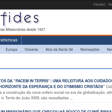
ITALIANO
EN
ras Missionárias desde 1927
TATÍSTICAS
Europa
Oceania
Atos da Santa Sé
Nomeações
Ne
TOS DA “PACEM IN TERRIS”: UMA RELEITURA AOS CUIDADO
Ci
O HORIZONTE DA ESPERANÇA E DO OTIMISMO CRISTÃOS”
a a construção da nova ordem social na era da globalização, at
 Terris de João XXIII, são ressaltadas ...
 UM MISSIONÁRIO QUE CHEGOU HÁ POUCO DE GUINÉ BISS