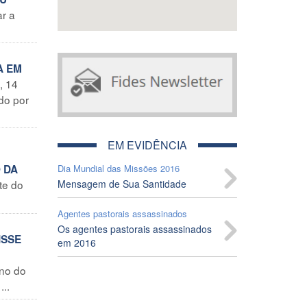
ar a
A EM
, 14
do por
EM EVIDÊNCIA
 DA
Dia Mundial das Missões 2016
te do
Mensagem de Sua Santidade
Agentes pastorais assassinados
Os agentes pastorais assassinados
ISSE
em 2016
rno do
...