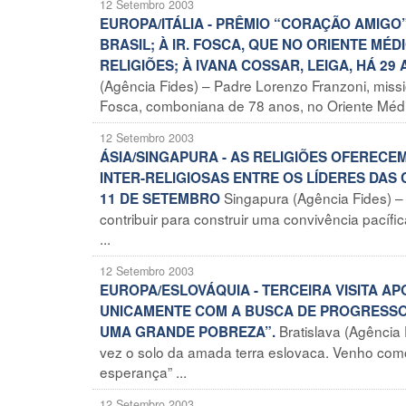
12 Setembro 2003
EUROPA/ITÁLIA - PRÊMIO “CORAÇÃO AMIGO
BRASIL; À IR. FOSCA, QUE NO ORIENTE MÉ
RELIGIÕES; À IVANA COSSAR, LEIGA, HÁ 2
(Agência Fides) – Padre Lorenzo Franzoni, missi
Fosca, comboniana de 78 anos, no Oriente Médio
12 Setembro 2003
ÁSIA/SINGAPURA - AS RELIGIÕES OFEREC
INTER-RELIGIOSAS ENTRE OS LÍDERES DAS
Singapura (Agência Fides) –
11 DE SETEMBRO
contribuir para construir uma convivência pacífica
...
12 Setembro 2003
EUROPA/ESLOVÁQUIA - TERCEIRA VISITA A
UNICAMENTE COM A BUSCA DE PROGRESSO
Bratislava (Agência
UMA GRANDE POBREZA”.
vez o solo da amada terra eslovaca. Venho com
esperança” ...
12 Setembro 2003