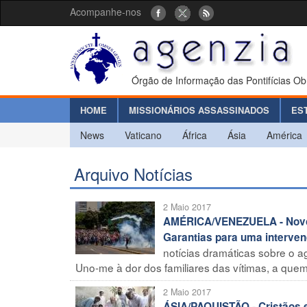
Acompanhe-nos
Órgão de Informação das Pontifícias Ob
HOME
MISSIONÁRIOS ASSASSINADOS
ES
News
Vaticano
África
Ásia
América
Arquivo Notícias
2 Maio 2017
AMÉRICA/VENEZUELA - Novos
Garantias para uma interve
notícias dramáticas sobre o 
Uno-me à dor dos familiares das vítimas, a quem
2 Maio 2017
ÁSIA/PAQUISTÃO - Cristãos 