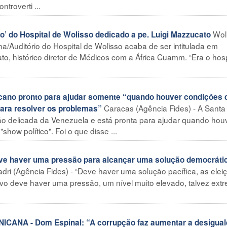
troverti ...
Wol
o’ do Hospital de Wolisso dedicado a pe. Luigi Mazzucato
a/Auditório do Hospital de Wolisso acaba de ser intitulada em
o, histórico diretor de Médicos com a África Cuamm. “Era o hosp
ano pronto para ajudar somente “quando houver condições 
Caracas (Agência Fides) - A Sant
para resolver os problemas”
o delicada da Venezuela e está pronta para ajudar quando hou
show político". Foi o que disse ...
 haver uma pressão para alcançar uma solução democrátic
dri (Agência Fides) - “Deve haver uma solução pacífica, as elei
ivo deve haver uma pressão, um nível muito elevado, talvez ext
ANA - Dom Espinal: “A corrupção faz aumentar a desigua