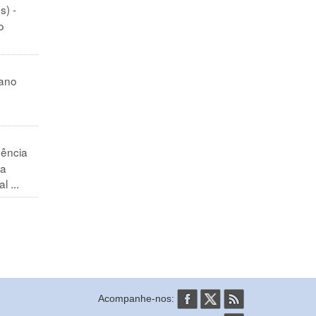
s) -
o
cano
e
ência
la
 ...
Acompanhe-nos: