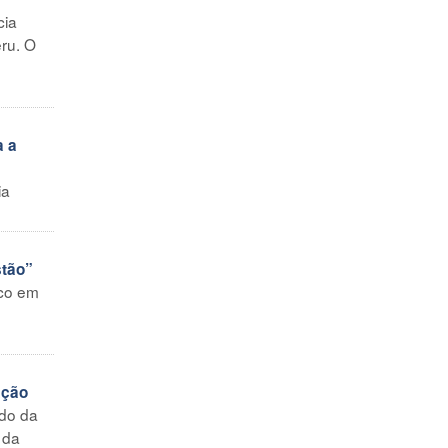
cia
eru. O
a a
ia
stão”
ico em
ação
odo da
 da