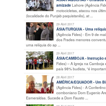
Lahore (Agência Fid
amizade
motocicletas, atacou nos últim
(localidade do Punjab paquistanês), at ...
29 Abril 2017
ÁSIA/TURQUIA - Uma relíquia
(Agência Fides) - Em 9 de ma
dos Frades menores conventua
uma relíquia do ap ...
29 Abril 2017
ÁSIA/CAMBOJA - Instrução e 
Fides) – A Igreja na Camboja
país 98% budista, “é important
28 Abril 2017
AMÉRICA/EQUADOR - Um Bispo
(Agência Fides) - A Conferên
comboniano Dom Eugenio Arell
Esmeraldas. Sucede a Dom Fausto ...