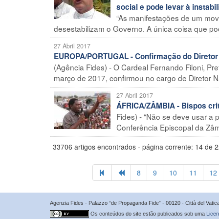
social e pode levar à instab
“As manifestações de um movi
desestabilizam o Governo. A única coisa que pode
27 Abril 2017
EUROPA/PORTUGAL - Confirmação do Diretor N
(Agência Fides) - O Cardeal Fernando Filoni, P
março de 2017, confirmou no cargo de Diretor Na
27 Abril 2017
ÁFRICA/ZÂMBIA - Bispos criti
Fides) - “Não se deve usar a po
Conferência Episcopal da Zâmb
33706 artigos encontrados - página corrente: 14 de 
8
9
10
11
12
Agenzia Fides - Palazzo “de Propaganda Fide” - 00120 - Città del Vat
Os conteúdos do site estão publicados sob uma
Licen