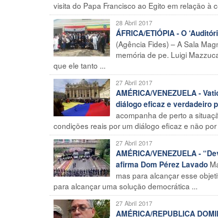
visita do Papa Francisco ao Egito em relação à con
28 Abril 2017
ÁFRICA/ETIÓPIA - O ‘Auditóri
(Agência Fides) – A Sala Magn
memória de pe. Luigi Mazzucat
que ele tanto ...
27 Abril 2017
AMÉRICA/VENEZUELA - Vatic
diálogo eficaz e verdadeiro 
acompanha de perto a situaçã
condições reais por um diálogo eficaz e não por "
27 Abril 2017
AMÉRICA/VENEZUELA - “Deve
Ma
afirma Dom Pérez Lavado
mas para alcançar esse objet
para alcançar uma solução democrática ...
27 Abril 2017
AMÉRICA/REPUBLICA DOMINIC