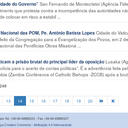
San Fernando de Montecristoi (Agência Fide
ilidade do Governo”
mento que protesta contra a incompetência das autoridades nã
 colocar em risco a estabil ...
Cidade do Vati
acional das POM, Pe. Antônio Batista Lopes
refeito da Congregação para a Evangelização dos Povos, em 2 d
cional das Pontifícias Obras Missioná ...
Lusaka (Ag
cam a prisão brutal do principal líder da oposição
lícia para o acerto de contas políticas”. É a advertência feita pe
ia (Zambia Conference of Catholic Bishops -ZCCB) após a brutal
2248
13
14
15
16
17
18
19
20
icano Tel. +39-06-69880115 - Fax +39-06-69880107
ça Creative Commons - Atribuição 4.0 Internacional