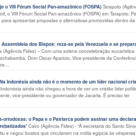
Tarapoto (Agên
e o VIII Fórum Social Pan-amazônico (FOSPA)
abril, o VIII Fórum Social Pan-amazônico (FOSPA) em Tarapoto, P
 para apresentar propostas e alternativas promovidas dentro da
Assembleia dos Bispos: reza-se pela Venezuela e se prepar
(Agência Fides) – Com uma solene concelebração eucarística
Cochabamba, Dom Oscar Aparicio, Vice-presidente da Conferênc
a ...
Na Indonésia ainda não é o momento de um líder nacional cri
 Indonésia ainda não chegou a hora de ver um cristão líder polít
dente, vice-presidente ou governador de Jacarta. É preciso ter
a-ortodoxas: o Papa e o Patriarca podem assinar uma declar
Cairo (Agência Fides) - “A secretaria do Santo Sín
rebatizados'
tiu e negou boatos que circularam na mídia egípcia às vésperas