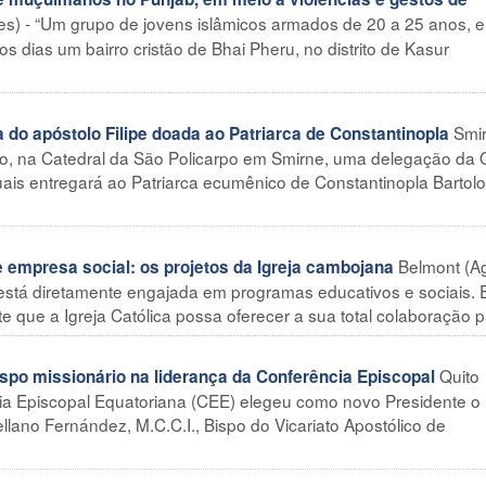
es) - “Um grupo de jovens islâmicos armados de 20 a 25 anos, 
os dias um bairro cristão de Bhai Pheru, no distrito de Kasur
Smi
 do apóstolo Filipe doada ao Patriarca de Constantinopla
io, na Catedral da São Policarpo em Smirne, uma delegação da
is entregará ao Patriarca ecumênico de Constantinopla Barto
Belmont (A
empresa social: os projetos da Igreja cambojana
 está diretamente engajada em programas educativos e sociais.
e que a Igreja Católica possa oferecer a sua total colaboração pa
Quito
 missionário na liderança da Conferência Episcopal
cia Episcopal Equatoriana (CEE) elegeu como novo Presidente o
ano Fernández, M.C.C.I., Bispo do Vicariato Apostólico de