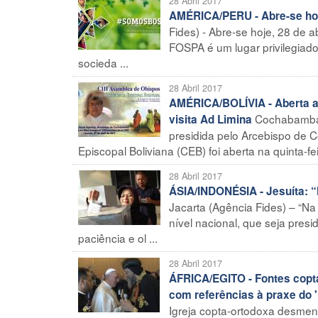
28 Abril 2017
AMÉRICA/PERU - Abre-se hoj
Fides) - Abre-se hoje, 28 de 
FOSPA é um lugar privilegiado
socieda ...
28 Abril 2017
AMÉRICA/BOLÍVIA - Aberta a 
Cochabamba 
visita Ad Limina
presidida pelo Arcebispo de 
Episcopal Boliviana (CEB) foi aberta na quinta-feir
28 Abril 2017
ÁSIA/INDONÉSIA - Jesuíta: “
Jacarta (Agência Fides) – “Na
nível nacional, que seja presi
paciência e ol ...
28 Abril 2017
ÁFRICA/EGITO - Fontes copt
com referências à praxe do '
Igreja copta-ortodoxa desmen