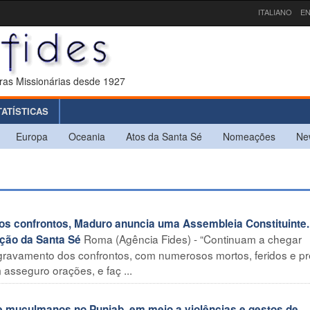
ITALIANO
EN
ras Missionárias desde 1927
TATÍSTICAS
Europa
Oceania
Atos da Santa Sé
Nomeações
Ne
 confrontos, Maduro anuncia uma Assembleia Constituinte.
Roma (Agência Fides) - “Continuam a chegar
nção da Santa Sé
agravamento dos confrontos, com numerosos mortos, feridos e pr
 asseguro orações, e faç ...
e muçulmanos no Punjab, em meio a violências e gestos de