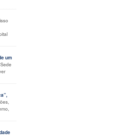
isso
ital
de um
a Sede
ver
a”,
ções,
remo,
ldade