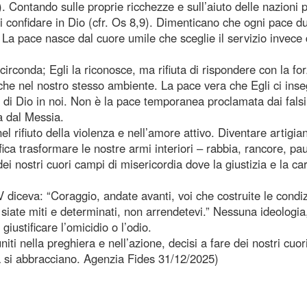
 Contando sulle proprie ricchezze e sull’aiuto delle nazioni 
 di confidare in Dio (cfr. Os 8,9). Dimenticano che ogni pace d
. La pace nasce dal cuore umile che sceglie il servizio invece 
rconda; Egli la riconosce, ma rifiuta di rispondere con la for
che nel nostro stesso ambiente. La pace vera che Egli ci ins
 di Dio in noi. Non è la pace temporanea proclamata dai falsi
a dal Messia.
 rifiuto della violenza e nell’amore attivo. Diventare artigian
fica trasformare le nostre armi interiori – rabbia, rancore, pau
ei nostri cuori campi di misericordia dove la giustizia e la car
diceva: “Coraggio, andate avanti, voi che costruite le condiz
; siate miti e determinati, non arrendetevi.” Nessuna ideologia
ustificare l’omicidio o l’odio.
ti nella preghiera e nell’azione, decisi a fare dei nostri cuor
ità si abbracciano. Agenzia Fides 31/12/2025)