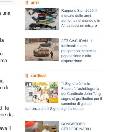
armi
Rapporto Sipri 2026: il
a una
mercato delle armi
aumenta nel mondo,e in
Africa resta un mistero
ia
AFRICA/SUDAN - I
trafficanti di armi
prosperano mentre la
 o
popolazione è alla
erca
disperazione
cardinali
ma
“Il Signore è il mio
o di
Pastore”: l'autobiografia
del Cardinale John Tong,
segno di gratitudine per il
cammino di gioia e
ti la
speranza che il Signore gli ha donato
ene da
CONCISTORO
ava il
STRAORDINARIO -