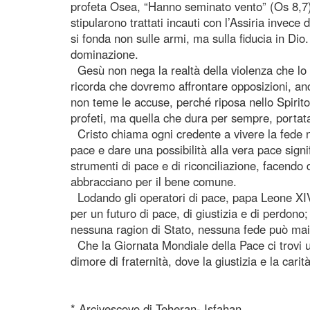
profeta Osea, “Hanno seminato vento” (Os 8,7).
stipularono trattati incauti con l’Assiria invece
si fonda non sulle armi, ma sulla fiducia in Dio
dominazione.
Gesù non nega la realtà della violenza che lo ci
ricorda che dovremo affrontare opposizioni, an
non teme le accuse, perché riposa nello Spirito
profeti, ma quella che dura per sempre, portat
Cristo chiama ogni credente a vivere la fede nel
pace e dare una possibilità alla vera pace signi
strumenti di pace e di riconciliazione, facendo d
abbracciano per il bene comune.
Lodando gli operatori di pace, papa Leone XIV 
per un futuro di pace, di giustizia e di perdono
nessuna ragion di Stato, nessuna fede può mai gi
Che la Giornata Mondiale della Pace ci trovi uni
dimore di fraternità, dove la giustizia e la car
* Arcivescovo di Teheran- Isfahan