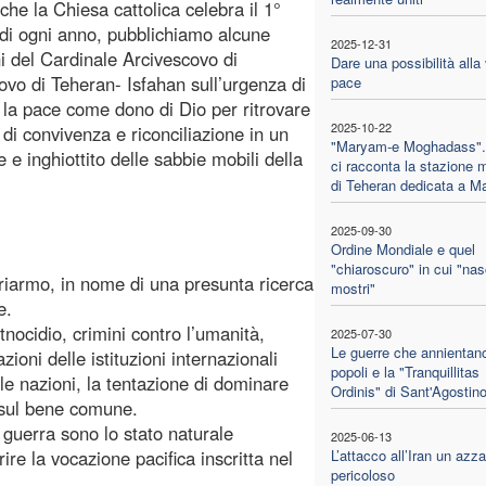
che la Chiesa cattolica celebra il 1°
di ogni anno, pubblichiamo alcune
2025-12-31
oni del Cardinale Arcivescovo di
Dare una possibilità alla
ovo di Teheran- Isfahan sull’urgenza di
pace
 la pace come dono di Dio per ritrovare
2025-10-22
di convivenza e riconciliazione in un
"Maryam-e Moghadass".
 e inghiottito delle sabbie mobili della
ci racconta la stazione 
di Teheran dedicata a Ma
2025-09-30
Ordine Mondiale e quel
"chiaroscuro" in cui "nas
l riarmo, in nome di una presunta ricerca
mostri"
e.
nocidio, crimini contro l’umanità,
2025-07-30
Le guerre che annientano
zioni delle istituzioni internazionali
popoli e la "Tranquillitas
a le nazioni, la tentazione di dominare
Ordinis" di Sant'Agostin
e sul bene comune.
 guerra sono lo stato naturale
2025-06-13
re la vocazione pacifica inscritta nel
L’attacco all’Iran un azz
pericoloso