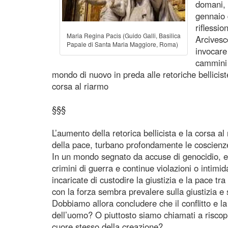
domani, 
gennaio 
riflessi
Maria Regina Pacis (Guido Galli, Basilica
Arcivesc
Papale di Santa Maria Maggiore, Roma)
invocare
cammini 
mondo di nuovo in preda alle retoriche belliciste
corsa al riarmo
§§§
L’aumento della retorica bellicista e la corsa a
della pace, turbano profondamente le coscienz
In un mondo segnato da accuse di genocidio, et
crimini di guerra e continue violazioni o intimida
incaricate di custodire la giustizia e la pace tr
con la forza sembra prevalere sulla giustizia 
Dobbiamo allora concludere che il conflitto e la
dell’uomo? O piuttosto siamo chiamati a riscopri
cuore stesso della creazione?