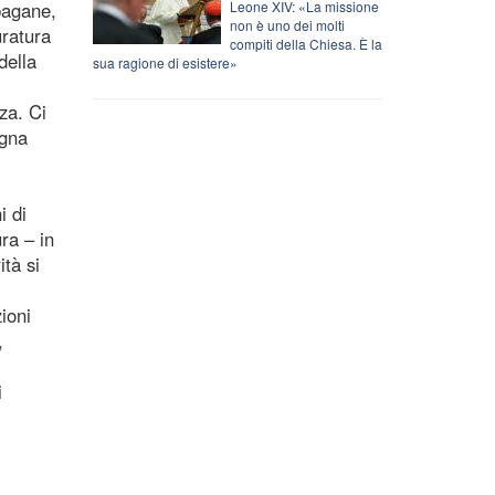
pagane,
Leone XIV: «La missione
non è uno dei molti
uratura
compiti della Chiesa. È la
della
sua ragione di esistere»
za. Ci
egna
i di
ra – in
ità si
ioni
,
i