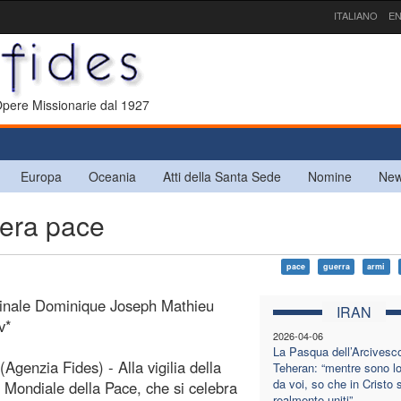
ITALIANO
EN
 Opere Missionarie dal 1927
Europa
Oceania
Atti della Santa Sede
Nomine
New
 vera pace
pace
guerra
armi
dinale Dominique Joseph Mathieu
IRAN
v*
2026-04-06
La Pasqua dell’Arcivesc
(Agenzia Fides) - Alla vigilia della
Teheran: “mentre sono l
da voi, so che in Cristo
 Mondiale della Pace, che si celebra
realmente uniti”