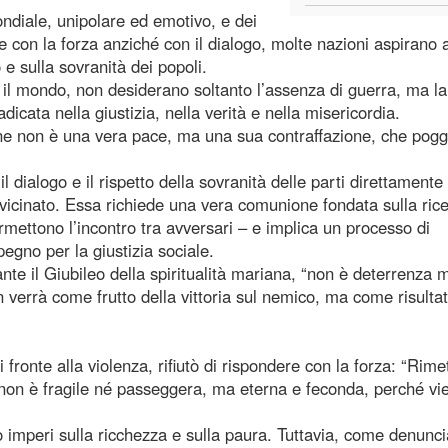
ndiale, unipolare ed emotivo, e dei
re con la forza anziché con il dialogo, molte nazioni aspirano 
 e sulla sovranità dei popoli.
o il mondo, non desiderano soltanto l’assenza di guerra, ma la
dicata nella giustizia, nella verità e nella misericordia.
one non è una vera pace, ma una sua contraffazione, che pogg
 dialogo e il rispetto della sovranità delle parti direttamente
n vicinato. Essa richiede una vera comunione fondata sulla ric
rmettono l’incontro tra avversari – e implica un processo di
egno per la giustizia sociale.
e il Giubileo della spiritualità mariana, “non è deterrenza 
 verrà come frutto della vittoria sul nemico, ma come risultat
 fronte alla violenza, rifiutò di rispondere con la forza: “Rimet
 non è fragile né passeggera, ma eterna e feconda, perché vi
o imperi sulla ricchezza e sulla paura. Tuttavia, come denunci