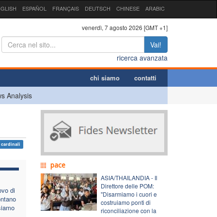
GLISH
ESPAÑOL
FRANÇAIS
DEUTSCH
CHINESE
ARABIC
venerdì, 7 agosto 2026 [GMT +1]
Vai!
ricerca avanzata
chi siamo
contatti
s Analysis
cardinali
pace
ASIA/THAILANDIA - Il
Direttore delle POM:
ovo di
"Disarmiamo i cuori e
ontano
costruiamo ponti di
 siamo
riconciliazione con la