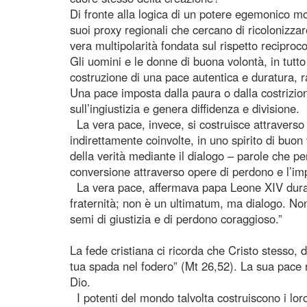
Di fronte alla logica di un potere egemonico mo
suoi proxy regionali che cercano di ricolonizza
vera multipolarità fondata sul rispetto reciproco
Gli uomini e le donne di buona volontà, in tutt
costruzione di una pace autentica e duratura, ra
Una pace imposta dalla paura o dalla costrizi
sull’ingiustizia e genera diffidenza e divisione.
La vera pace, invece, si costruisce attraverso il
indirettamente coinvolte, in uno spirito di buo
della verità mediante il dialogo – parole che pe
conversione attraverso opere di perdono e l’imp
La vera pace, affermava papa Leone XIV durant
fraternità; non è un ultimatum, ma dialogo. Non
semi di giustizia e di perdono coraggioso.”
La fede cristiana ci ricorda che Cristo stesso, di
tua spada nel fodero” (Mt 26,52). La sua pace
Dio.
I potenti del mondo talvolta costruiscono i lor