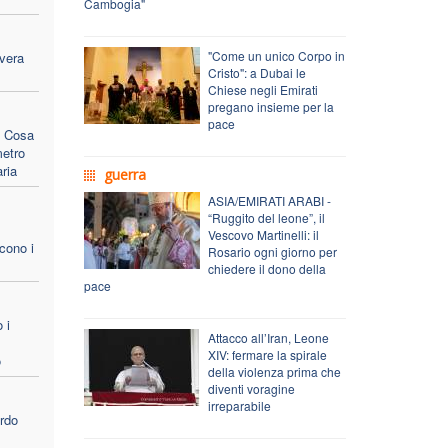
Cambogia"
"Come un unico Corpo in
 vera
Cristo": a Dubai le
Chiese negli Emirati
pregano insieme per la
pace
 Cosa
metro
ria
guerra
ASIA/EMIRATI ARABI -
“Ruggito del leone”, il
Vescovo Martinelli: il
cono i
Rosario ogni giorno per
chiedere il dono della
pace
 i
Attacco all’Iran, Leone
XIV: fermare la spirale
o
della violenza prima che
diventi voragine
irreparabile
ardo