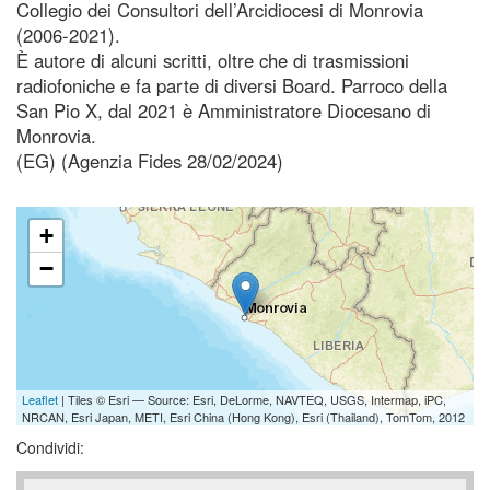
Collegio dei Consultori dell’Arcidiocesi di Monrovia
(2006-2021).
È autore di alcuni scritti, oltre che di trasmissioni
radiofoniche e fa parte di diversi Board. Parroco della
San Pio X, dal 2021 è Amministratore Diocesano di
Monrovia.
(EG) (Agenzia Fides 28/02/2024)
+
−
Leaflet
| Tiles © Esri — Source: Esri, DeLorme, NAVTEQ, USGS, Intermap, iPC,
NRCAN, Esri Japan, METI, Esri China (Hong Kong), Esri (Thailand), TomTom, 2012
Condividi: