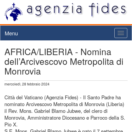
Menu
Toggl
naviga
AFRICA/LIBERIA - Nomina
dell’Arcivescovo Metropolita di
Monrovia
mercoledì, 28 febbraio 2024
Città del Vaticano (Agenzia Fides) - Il Santo Padre ha
nominato Arcivescovo Metropolita di Monrovia (Liberia)
il Rev. Mons. Gabriel Blamo Jubwe, del clero di
Monrovia, Amministratore Diocesano e Parroco della S.
Pio X.
S.E. Mons. Gabriel Blamo Jubwe è nato il 7 settembre