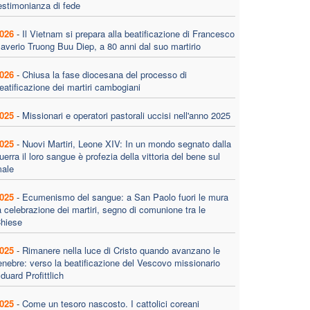
estimonianza di fede
026
-
Il Vietnam si prepara alla beatificazione di Francesco
averio Truong Buu Diep, a 80 anni dal suo martirio
026
-
Chiusa la fase diocesana del processo di
eatificazione dei martiri cambogiani
025
-
Missionari e operatori pastorali uccisi nell'anno 2025
025
-
Nuovi Martiri, Leone XIV: In un mondo segnato dalla
uerra il loro sangue è profezia della vittoria del bene sul
ale
025
-
Ecumenismo del sangue: a San Paolo fuori le mura
a celebrazione dei martiri, segno di comunione tra le
hiese
025
-
Rimanere nella luce di Cristo quando avanzano le
enebre: verso la beatificazione del Vescovo missionario
duard Profittlich
025
-
Come un tesoro nascosto. I cattolici coreani