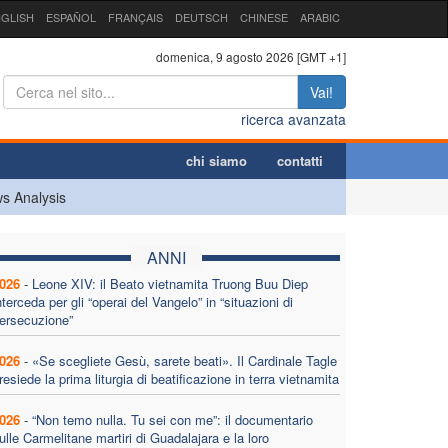
GLISH
ESPAÑOL
FRANÇAIS
DEUTSCH
CHINESE
ARABIC
domenica, 9 agosto 2026 [GMT +1]
Vai!
ricerca avanzata
chi siamo
contatti
s Analysis
ANNI
026
-
Leone XIV: il Beato vietnamita Truong Buu Diep
nterceda per gli “operai del Vangelo” in “situazioni di
ersecuzione”
026
-
«Se scegliete Gesù, sarete beati». Il Cardinale Tagle
resiede la prima liturgia di beatificazione in terra vietnamita
026
-
“Non temo nulla. Tu sei con me”: il documentario
ulle Carmelitane martiri di Guadalajara e la loro