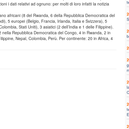
t
ni i dati relativi ad ognuno: per molti di loro infatti la notizia
2
 erano africani (8 del Rwanda, 6 della Repubblica Democratica del
S
di), 5 europei (Belgio, Francia, Irlanda, Italia e Svizzera), 5
ombia, Stati Uniti), 3 asiatici (2 dell’India e 1 delle Filippine).
2
i: 12 nella Repubblica Democratica del Congo, 4 in Rwanda, 2 in
b
Filippine, Nepal, Colombia, Perù. Per continente: 20 in Africa, 4
2
2
g
m
2
l
C
2
t
E
2