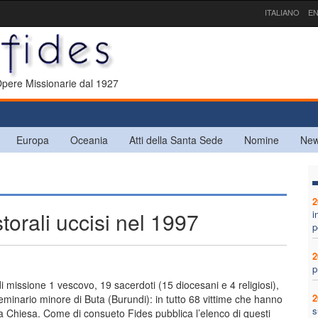
ITALIANO
EN
 Opere Missionarie dal 1927
Europa
Oceania
Atti della Santa Sede
Nomine
New
2
torali uccisi nel 1997
i
p
2
p
di missione 1 vescovo, 19 sacerdoti (15 diocesani e 4 religiosi),
2
 seminario minore di Buta (Burundi): in tutto 68 vittime che hanno
s
ella Chiesa. Come di consueto Fides pubblica l’elenco di questi