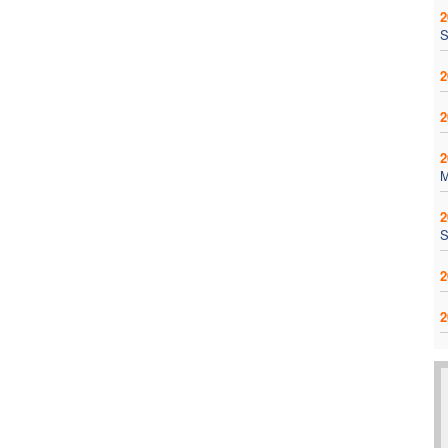
2
S
2
2
2
2
S
2
2