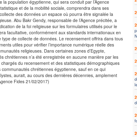
 la population égyptienne, qui sera conduit par l’Agence
statistique et de la mobilité sociale, comprendra dans ses
2
 collecte des données un espace où pourra être signalée la
igieuse. Abu Bakr Gendy, responsable de l’Agence précitée, a
2
dication de la foi religieuse sur les formulaires utilisés pour le
p
ra facultative, conformément aux standards internationaux en
N
e type de collecte de données. Le recensement offrira dans tous
ments utiles pour vérifier l’importance numérique réelle des
2
mmunautés religieuses. Dans certaines zones d’Egypte,
 chrétiennes n’a été enregistrée en aucune manière par les
2
ux chargés du recensement et des statistiques démographiques
es communautés chrétiennes égyptienne, sauf en ce qui
2
lystes, aurait, au cours des dernières décennies, amplement
d
(Agence Fides 21/02/2017)
l
2
d
2
f
2