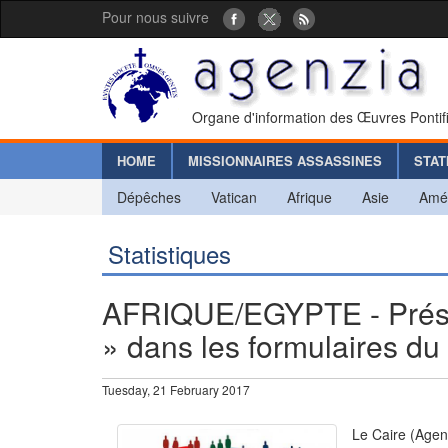
Pour nous suivre
Organe d'information des Œuvres Pontif
HOME
MISSIONNAIRES ASSASSINES
STAT
Dépêches
Vatican
Afrique
Asie
Amé
Statistiques
AFRIQUE/EGYPTE - Présen
» dans les formulaires d
Tuesday, 21 February 2017
Le Caire (Agenc