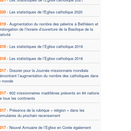
020
-
Les statistiques de l'Eglise catholique 2020
019
-
Augmentation du nombre des pèlerins à Bethléem et
rolongation de l’horaire d’ouverture de la Basilique de la
ativité
019
-
Les statistiques de l’Eglise catholique 2019
018
-
Les statistiques de l’Eglise catholique 2018
017
-
Dossier pour la Journée missionnaire mondiale
émontrant l’augmentation du nombre des catholiques dans
e monde
017
-
602 missionnaires madrilènes présents en 84 nations
e tous les continents
017
-
Présence de la rubrique « religion » dans les
ormulaires du prochain recensement
017
-
Nouvel Annuaire de l’Eglise en Corée également