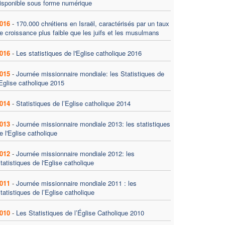
isponible sous forme numérique
016
-
170.000 chrétiens en Israël, caractérisés par un taux
e croissance plus faible que les juifs et les musulmans
016
-
Les statistiques de l'Eglise catholique 2016
015
-
Journée missionnaire mondiale: les Statistiques de
'Eglise catholique 2015
014
-
Statistiques de l’Eglise catholique 2014
013
-
Journée missionnaire mondiale 2013: les statistiques
e l'Eglise catholique
012
-
Journée missionnaire mondiale 2012: les
tatistiques de l'Eglise catholique
011
-
Journée missionnaire mondiale 2011 : les
tatistiques de l’Eglise catholique
010
-
Les Statistiques de l’Église Catholique 2010