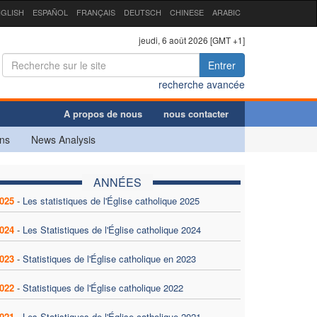
GLISH
ESPAÑOL
FRANÇAIS
DEUTSCH
CHINESE
ARABIC
jeudi, 6 août 2026 [GMT +1]
Entrer
recherche avancée
A propos de nous
nous contacter
ns
News Analysis
ANNÉES
025
-
Les statistiques de l'Église catholique 2025
024
-
Les Statistiques de l'Église catholique 2024
023
-
Statistiques de l'Église catholique en 2023
022
-
Statistiques de l'Église catholique 2022
021
-
Les Statistiques de l'Église catholique 2021