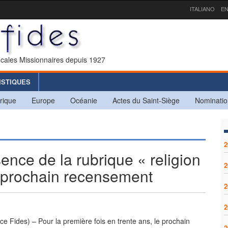
ITALIANO
EN
icales Missionnaires depuis 1927
ISTIQUES
rique
Europe
Océanie
Actes du Saint-Siège
Nominatio
2
ce de la rubrique « religion
2
u prochain recensement
2
2
e Fides) – Pour la première fois en trente ans, le prochain
2