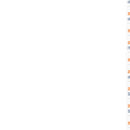
d
2
d
2
2
l
2
2
d
2
S
2
S
2