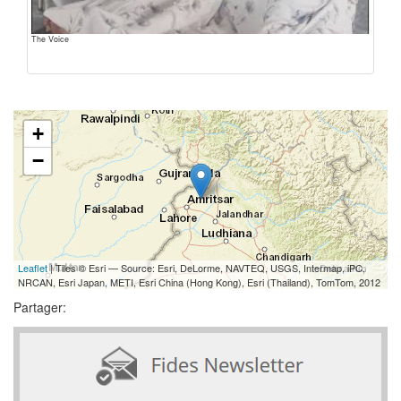
The Voice
+
−
Leaflet
| Tiles © Esri — Source: Esri, DeLorme, NAVTEQ, USGS, Intermap, iPC,
NRCAN, Esri Japan, METI, Esri China (Hong Kong), Esri (Thailand), TomTom, 2012
Partager: