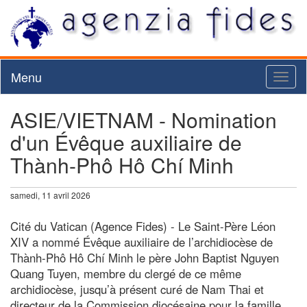
Menu
Toggl
naviga
ASIE/VIETNAM - Nomination
d'un Évêque auxiliaire de
Thành-Phô Hô Chí Minh
samedi, 11 avril 2026
Cité du Vatican (Agence Fides) - Le Saint-Père Léon
XIV a nommé Évêque auxiliaire de l’archidiocèse de
Thành-Phô Hô Chí Minh le père John Baptist Nguyen
Quang Tuyen, membre du clergé de ce même
archidiocèse, jusqu’à présent curé de Nam Thai et
directeur de la Commission diocésaine pour la famille,