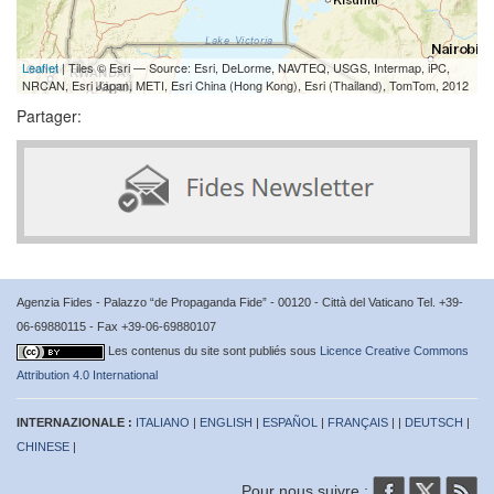
Leaflet
| Tiles © Esri — Source: Esri, DeLorme, NAVTEQ, USGS, Intermap, iPC,
NRCAN, Esri Japan, METI, Esri China (Hong Kong), Esri (Thailand), TomTom, 2012
Partager:
Agenzia Fides - Palazzo “de Propaganda Fide” - 00120 - Città del Vaticano Tel. +39-
06-69880115 - Fax +39-06-69880107
Les contenus du site sont publiés sous
Licence Creative Commons
Attribution 4.0 International
INTERNAZIONALE :
ITALIANO
|
ENGLISH
|
ESPAÑOL
|
FRANÇAIS
| |
DEUTSCH
|
CHINESE
|
Pour nous suivre :