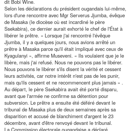
dit Bobi Wine.
Selon les déclarations du président ougandais lui-même,
lors d'une rencontre avec Mgr Serverus Jjumba, évêque
de Masaka (le diocèse où est incardiné le père
Ssekabira), ce dernier aurait exhorté le chef de l'État à
libérer le prêtre. « Lorsque j'ai rencontré l'évêque
Jjumba, il y a quelques jours, nous avions arrêté un
prêtre à Masaka parce qu'il était impliqué avec ceux de
Kyagulanyi », affirme Museveni. « Ils voulaient que je le
libère, mais j'ai refusé. Nous ne pouvons pas le libérer.
Nous pouvons le libérer s'ils disent la vérité et cessent
leurs activités, car notre intérêt n'est pas de les punir,
mais qu'ils cessent et ne recommencent plus jamais » .
Au départ, le père Ssekabira avait été porté disparu,
avant que l'armée ne confirme sa détention pour
subversion. Le prêtre a ensuite été déféré devant le
tribunal de Masaka plus de deux semaines après sa
disparition et accusé de blanchiment d'argent le 23
décembre, avant d'être renvoyé devant le tribunal.
La Commission électorale ougandaise a déclaré