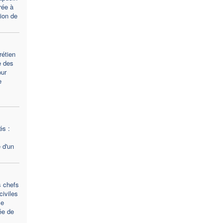
rée à
tion de
rétien
e des
our
e
és :
 d'un
s chefs
civiles
ce
ée de