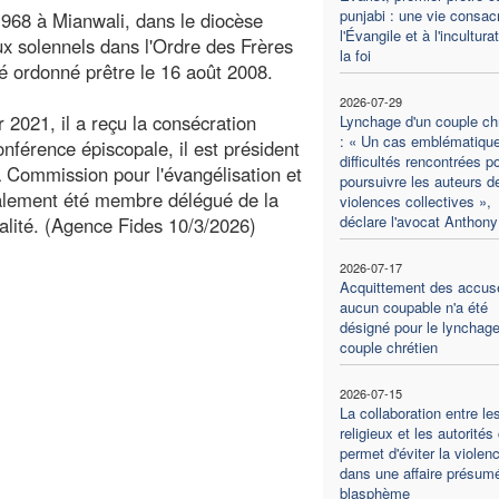
punjabi : une vie consac
1968 à Mianwali, dans le diocèse
l'Évangile et à l'incultura
x solennels dans l'Ordre des Frères
la foi
 ordonné prêtre le 16 août 2008.
2026-07-29
 2021, il a reçu la consécration
Lynchage d'un couple ch
: « Un cas emblématiqu
nférence épiscopale, il est président
difficultés rencontrées p
 Commission pour l'évangélisation et
poursuivre les auteurs d
galement été membre délégué de la
violences collectives »,
déclare l'avocat Anthony
lité. (Agence Fides 10/3/2026)
2026-07-17
Acquittement des accus
aucun coupable n'a été
désigné pour le lynchage
couple chrétien
2026-07-15
La collaboration entre le
religieux et les autorités 
permet d'éviter la violen
dans une affaire présum
blasphème