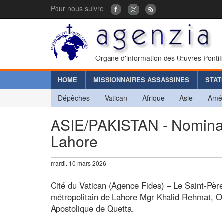
Pour nous suivre
Organe d'information des Œuvres Pontif
HOME
MISSIONNAIRES ASSASSINES
STAT
Dépêches
Vatican
Afrique
Asie
Amé
ASIE/PAKISTAN - Nominati
Lahore
mardi, 10 mars 2026
Cité du Vatican (Agence Fides) – Le Saint-P
métropolitain de Lahore Mgr Khalid Rehmat, O.
Apostolique de Quetta.