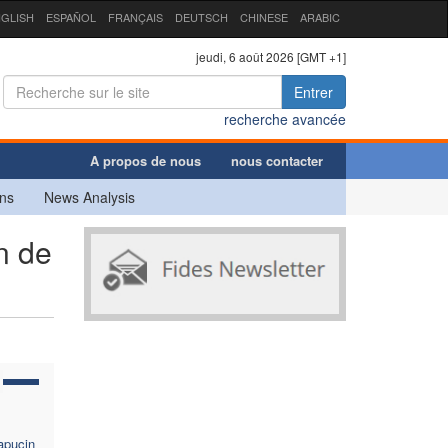
GLISH
ESPAÑOL
FRANÇAIS
DEUTSCH
CHINESE
ARABIC
jeudi, 6 août 2026 [GMT +1]
Entrer
recherche avancée
A propos de nous
nous contacter
ns
News Analysis
n de
capucin