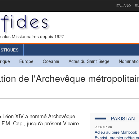
ITALIANO
EN
icales Missionnaires depuis 1927
ISTIQUES
rique
Europe
Océanie
Actes du Saint-Siège
Nominatio
on de l'Archevêque métropolitai
ère Léon XIV a nommé Archevêque
PAKISTAN
F.M. Cap., jusqu'à présent Vicaire
2026-07-30
Adieu au père Mahboob
Evarist, premier prêtre 