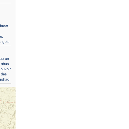
ehmat,
té,
ançois
ue en
s abus
mouvoir
n des
Arshad