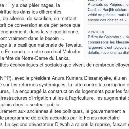
e : il y a des pèlerinages, la
Attentats de Pâques : le
Cardinal Ranjith déclare 
irituelles dans les différentes
vérité se précise, mais il
de silence, de sacrifice, en mettant
encore des obstacles »
sprit de conversion et de pénitence que
t renoncement, dans la vie quotidienne,
2026-03-05
Prêtre de Colombo : « N
sont vraiment dans le besoin ».
connaissons les blessur
age à la basilique nationale de Tewatta,
la guerre, c'est toujours
ère Fernando, « notre cardinal Malcolm
défaite, revenons au dia
 la fête de Notre-Dame du Lanka,
bilités économiques et sociales que vivent de nombreux citoye
NPP), avec le président Anura Kumara Dissanayake, élu en
ur les réformes systémiques, la lutte contre la corruption e
res, il a encouragé la construction de logements pour les fa
rastructures d'irrigation utiles à l'agriculture, les augmentati
plois dans le secteur public.
airement aux anciennes élites politiques, le gouvernement a
 le programme de prêts accordés par le Fonds monétaire
. Le cyclone dévastateur Ditwah a ralenti la reprise, faisant