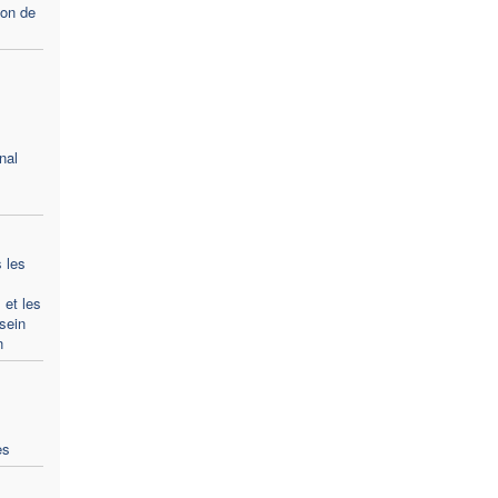
ion de
nal
 les
 et les
sein
n
es