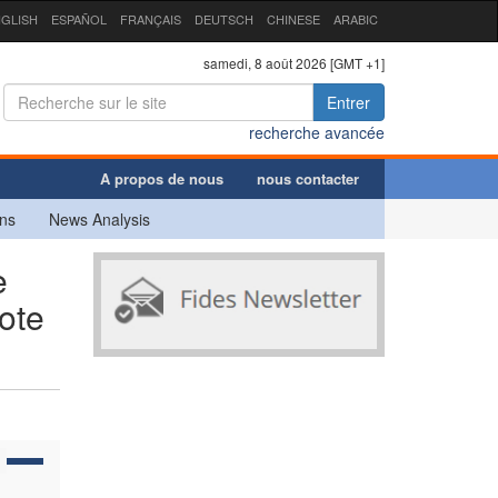
GLISH
ESPAÑOL
FRANÇAIS
DEUTSCH
CHINESE
ARABIC
samedi, 8 août 2026 [GMT +1]
Entrer
recherche avancée
A propos de nous
nous contacter
ns
News Analysis
e
note