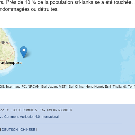
ys. Près de 10 % de la population sri-lankaise a été touchée,
endommagées ou détruites.
S, Intermap, iPC, NRCAN, Esri Japan, METI, Esri China (Hong Kong), Esri (Thailand), To
icano Tel. +39-06-69880115 - Fax +39-06-69880107
ve Commons Attribution 4.0 International
 |
DEUTSCH
|
CHINESE
|