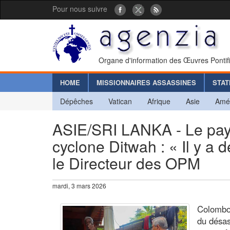
Pour nous suivre
Organe d'information des Œuvres Pontif
HOME
MISSIONNAIRES ASSASSINES
STAT
Dépêches
Vatican
Afrique
Asie
Amé
ASIE/SRI LANKA - Le pays 
cyclone Ditwah : « Il y a de
le Directeur des OPM
mardi, 3 mars 2026
Colombo 
du désas