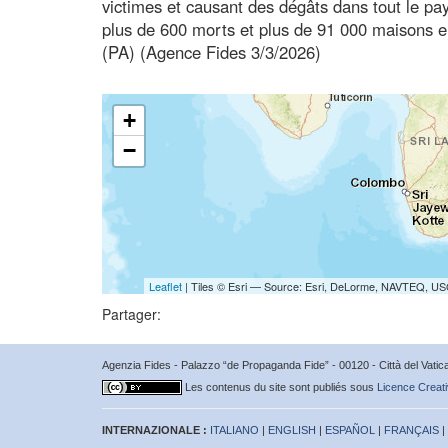
victimes et causant des dégâts dans tout le pa
plus de 600 morts et plus de 91 000 maisons 
(PA) (Agence Fides 3/3/2026)
+
−
Leaflet
| Tiles © Esri — Source: Esri, DeLorme, NAVTEQ, USG
Partager:
Agenzia Fides - Palazzo “de Propaganda Fide” - 00120 - Città del Vat
Les contenus du site sont publiés sous
Licence Creati
INTERNAZIONALE :
ITALIANO
|
ENGLISH
|
ESPAÑOL
|
FRANÇAIS
|