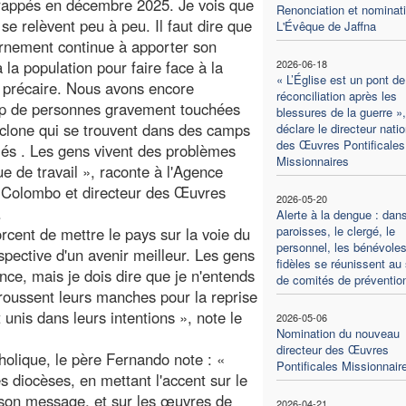
rappés en décembre 2025. Je vois que
Renonciation et nominat
 se relèvent peu à peu. Il faut dire que
L'Évêque de Jaffna
rnement continue à apporter son
 la population pour faire face à la
2026-06-18
« L’Église est un pont de
n précaire. Nous avons encore
réconciliation après les
p de personnes gravement touchées
blessures de la guerre »,
yclone qui se trouvent dans des camps
déclare le directeur natio
des Œuvres Pontificales
iés . Les gens vivent des problèmes
Missionnaires
 de travail », raconte à l'Agence
e Colombo et directeur des Œuvres
2026-05-20
.
Alerte à la dengue : dans
paroisses, le clergé, le
orcent de mettre le pays sur la voie du
personnel, les bénévoles
spective d'un avenir meilleur. Les gens
fidèles se réunissent au 
ce, mais je dois dire que je n'entends
de comités de préventio
retroussent leurs manches pour la reprise
 unis dans leurs intentions », note le
2026-05-06
Nomination du nouveau
directeur des Œuvres
holique, le père Fernando note : «
Pontificales Missionnair
diocèses, en mettant l'accent sur le
son message, et sur les œuvres de
2026-04-21