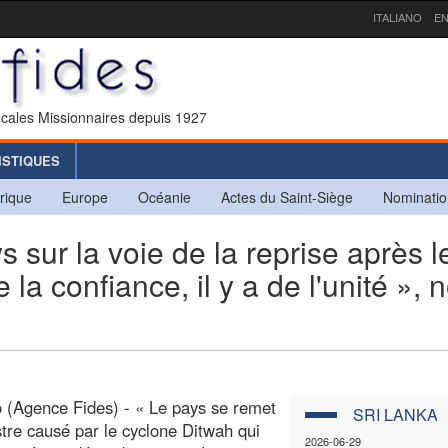
ITALIANO
EN
icales Missionnaires depuis 1927
ISTIQUES
rique
Europe
Océanie
Actes du Saint-Siège
Nominatio
sur la voie de la reprise après l
 la confiance, il y a de l'unité », 
(Agence Fides) - « Le pays se remet
SRI LANKA
tre causé par le cyclone Ditwah qui
2026-06-29