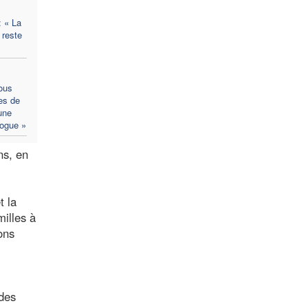
: « La
 reste
ous
es de
 une
logue »
ns, en
t la
milles à
ons
 des