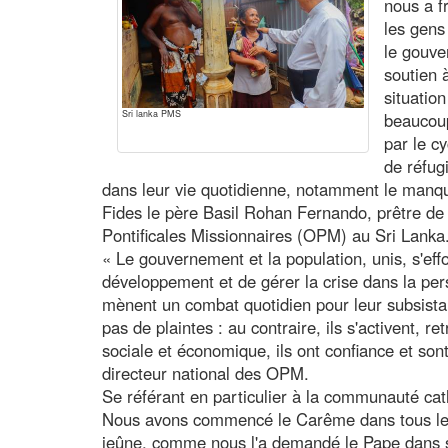
nous a f
les gens
le gouve
soutien à
situatio
Sri lanka PMS
beaucou
par le c
de réfug
dans leur vie quotidienne, notamment le manque
Fides le père Basil Rohan Fernando, prêtre d
Pontificales Missionnaires (OPM) au Sri Lanka
« Le gouvernement et la population, unis, s'eff
développement et de gérer la crise dans la per
mènent un combat quotidien pour leur subsistan
pas de plaintes : au contraire, ils s'activent, 
sociale et économique, ils ont confiance et sont
directeur national des OPM.
Se référant en particulier à la communauté cat
Nous avons commencé le Carême dans tous les 
jeûne, comme nous l'a demandé le Pape dans 