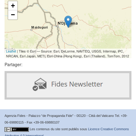
+
−
Leaflet
| Tiles © Esri — Source: Esri, DeLorme, NAVTEQ, USGS, Intermap, iPC,
NRCAN, Esri Japan, METI, Esri China (Hong Kong), Esri (Thailand), TomTom, 2012
Partager:
Agenzia Fides - Palazzo “de Propaganda Fide” - 00120 - Città del Vaticano Tel. +39-
06-69880115 - Fax +39-06-69880107
Les contenus du site sont publiés sous
Licence Creative Commons
Attribution 4.0 International