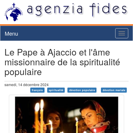
Menu
Toggl
naviga
Le Pape à Ajaccio et l'âme
missionnaire de la spiritualité
populaire
samedi, 14 décembre 2024
françois
spiritualité
dévotion populaire
dévotion mariale