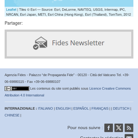
Leaflet
| Tiles © Esri — Source: Esri, DeLorme, NAVTEQ, USGS, Intermap, iPC,
NRCAN, Esri Japan, METI, Esri China (Hong Kong), Esri (Thailand), TomTom, 2012
Partager:
Agenzia Fides - Palazzo “de Propaganda Fide” - 00120 - Città del Vaticano Tel. +39-
06-69880115 - Fax +39-06-69880107
Les contenus du site sont publiés sous
Licence Creative Commons
Attribution 4.0 International
INTERNAZIONALE :
ITALIANO
|
ENGLISH
|
ESPAÑOL
|
FRANÇAIS
| |
DEUTSCH
|
CHINESE
|
Pour nous suivre :
Contacter la rédaction