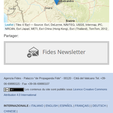
Leaflet
| Tiles © Esri — Source: Esri, DeLorme, NAVTEQ, USGS, Intermap, iPC,
NRCAN, Esri Japan, METI, Esri China (Hong Kong), Esri (Thailand), TomTom, 2012
Partager:
Agenzia Fides - Palazzo “de Propaganda Fide” - 00120 - Città del Vaticano Tel. +39-
06-69880115 - Fax +39-06-69880107
Les contenus du site sont publiés sous
Licence Creative Commons
Attribution 4.0 International
INTERNAZIONALE :
ITALIANO
|
ENGLISH
|
ESPAÑOL
|
FRANÇAIS
| |
DEUTSCH
|
CHINESE
|