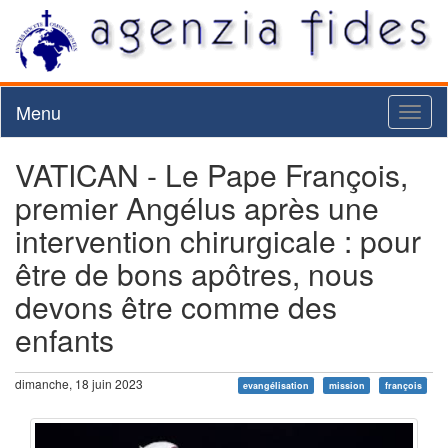
Menu
Toggl
naviga
VATICAN - Le Pape François,
premier Angélus après une
intervention chirurgicale : pour
être de bons apôtres, nous
devons être comme des
enfants
dimanche, 18 juin 2023
evangélisation
mission
françois