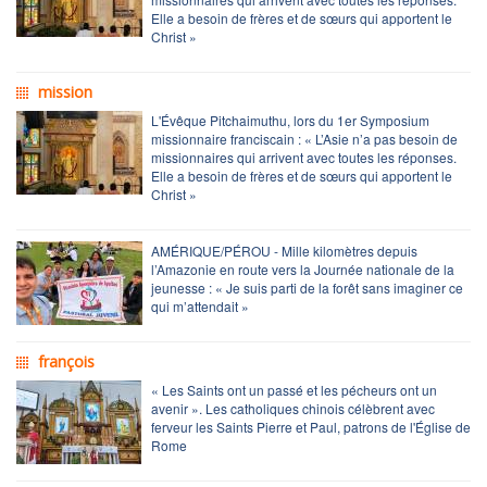
Elle a besoin de frères et de sœurs qui apportent le
Christ »
mission
L'Évêque Pitchaimuthu, lors du 1er Symposium
missionnaire franciscain : « L’Asie n’a pas besoin de
missionnaires qui arrivent avec toutes les réponses.
Elle a besoin de frères et de sœurs qui apportent le
Christ »
AMÉRIQUE/PÉROU - Mille kilomètres depuis
l’Amazonie en route vers la Journée nationale de la
jeunesse : « Je suis parti de la forêt sans imaginer ce
qui m’attendait »
françois
« Les Saints ont un passé et les pécheurs ont un
avenir ». Les catholiques chinois célèbrent avec
ferveur les Saints Pierre et Paul, patrons de l'Église de
Rome