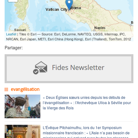
Leaflet
| Tiles © Esri — Source: Esri, DeLorme, NAVTEQ, USGS, Intermap, iPC,
NRCAN, Esri Japan, METI, Esri China (Hong Kong), Esri (Thailand), TomTom, 2012
Partager:
evangélisation
« Deux Églises sœurs unies depuis les débuts de
l’évangélisation » : l'Archevêque Ulloa à Séville pour
la Vierge des Rois
L'Évêque Pitchaimuthu, lors du 1er Symposium
missionnaire franciscain : « L’Asie n’a pas besoin de
missionnaires qui arrivent avec toutes les réponses.