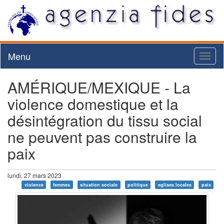
Menu
Toggl
naviga
AMÉRIQUE/MEXIQUE - La
violence domestique et la
désintégration du tissu social
ne peuvent pas construire la
paix
lundi, 27 mars 2023
violence
femmes
situation sociale
politique
eglises locales
paix