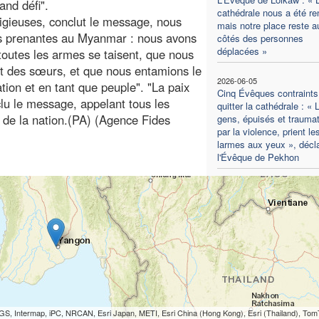
and défi".
cathédrale nous a été re
eligieuses, conclut le message, nous
mais notre place reste a
es prenantes au Myanmar : nous avons
côtés des personnes
déplacées »
toutes les armes se taisent, que nous
t des sœurs, et que nous entamions le
2026-06-05
tion et en tant que peuple". "La paix
Cinq Évêques contraints
nclu le message, appelant tous les
quitter la cathédrale : « 
on de la nation.(PA) (Agence Fides
gens, épuisés et trauma
par la violence, prient le
larmes aux yeux », décl
l'Évêque de Pekhon
S, Intermap, iPC, NRCAN, Esri Japan, METI, Esri China (Hong Kong), Esri (Thailand), To