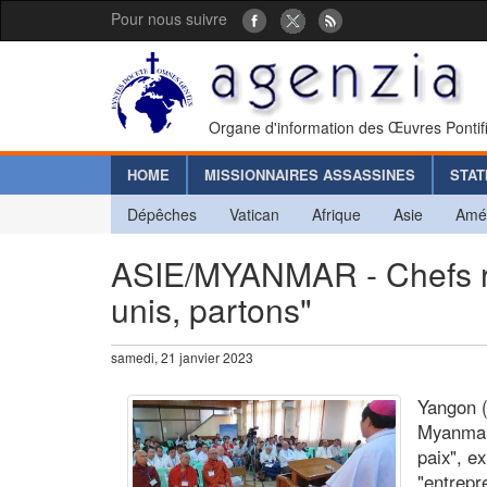
Pour nous suivre
Organe d'information des Œuvres Pontif
HOME
MISSIONNAIRES ASSASSINES
STAT
Dépêches
Vatican
Afrique
Asie
Amé
ASIE/MYANMAR - Chefs reli
unis, partons"
samedi, 21 janvier 2023
Yangon (
Myanmar 
paix", e
"entrepr