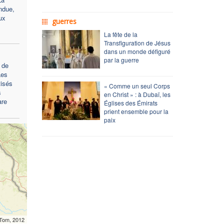
ndue,
ux
guerres
La fête de la
Transfiguration de Jésus
dans un monde défiguré
par la guerre
 de
Les
tisés
« Comme un seul Corps
s
en Christ » : à Dubaï, les
are
Églises des Émirats
prient ensemble pour la
paix
mTom, 2012