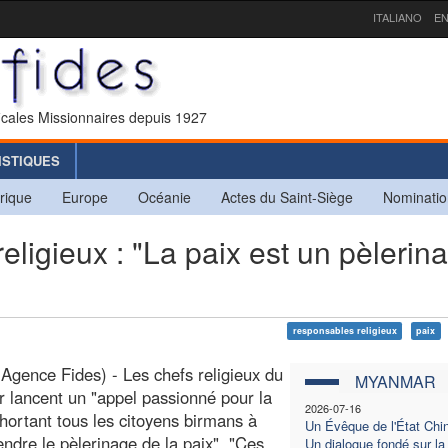
ITALIANO
EN
icales Missionnaires depuis 1927
ISTIQUES
rique
Europe
Océanie
Actes du Saint-Siège
Nominatio
gieux : "La paix est un pèlerina
responsables religieux
paix
Agence Fides) - Les chefs religieux du
MYANMAR
lancent un "appel passionné pour la
2026-07-16
xhortant tous les citoyens birmans à
Un Évêque de l'État Chin
endre le pèlerinage de la paix". "Ces
Un dialogue fondé sur la