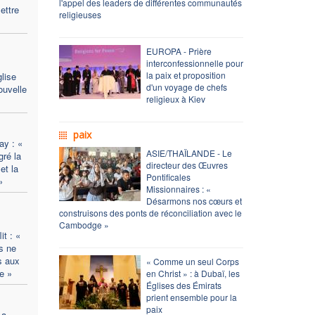
l'appel des leaders de différentes communautés
mettre
religieuses
EUROPA - Prière
interconfessionnelle pour
la paix et proposition
lise
d'un voyage de chefs
ouvelle
religieux à Kiev
paix
ay : «
ASIE/THAÏLANDE - Le
ré la
directeur des Œuvres
et la
Pontificales
»
Missionnaires : «
Désarmons nos cœurs et
construisons des ponts de réconciliation avec le
Cambodge »
t : «
s ne
s aux
« Comme un seul Corps
e »
en Christ » : à Dubaï, les
Églises des Émirats
prient ensemble pour la
paix
La