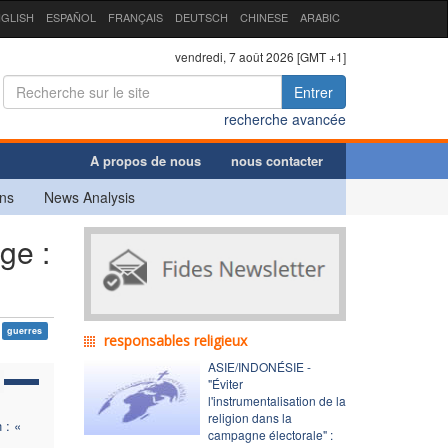
GLISH
ESPAÑOL
FRANÇAIS
DEUTSCH
CHINESE
ARABIC
vendredi, 7 août 2026 [GMT +1]
Entrer
recherche avancée
A propos de nous
nous contacter
ns
News Analysis
ge :
guerres
responsables religieux
ASIE/INDONÉSIE -
"Éviter
l'instrumentalisation de la
religion dans la
 : «
campagne électorale" :