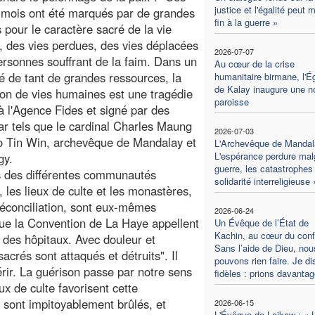
justice et l'égalité peut 
 mois ont été marqués par de grandes
fin à la guerre »
pour le caractère sacré de la vie
 des vies perdues, des vies déplacées
2026-07-07
ersonnes souffrant de la faim. Dans un
Au cœur de la crise
é de tant de grandes ressources, la
humanitaire birmane, l'Ég
de Kalay inaugure une n
ion de vies humaines est une tragédie
paroisse
 à l'Agence Fides et signé par des
ar tels que le cardinal Charles Maung
2026-07-03
o Tin Win, archevêque de Mandalay et
L'Archevêque de Mandal
L'espérance perdure malg
gy.
guerre, les catastrophes 
s des différentes communautés
solidarité interreligieuse 
 les lieux de culte et les monastères,
réconciliation, sont eux-mêmes
2026-06-24
que la Convention de La Haye appellent
Un Évêque de l’État de
Kachin, au cœur du confli
t des hôpitaux. Avec douleur et
Sans l’aide de Dieu, nou
crés sont attaqués et détruits". Il
pouvons rien faire. Je di
érir. La guérison passe par notre sens
fidèles : prions davantag
ux de culte favorisent cette
s sont impitoyablement brûlés, et
2026-06-15
L'Évêque de Loikaw : « 