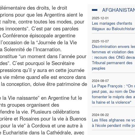
lémentaire des droits, le droit
AFGHANISTA
 prions pour que les Argentins aient le
2025-12-01
t naître, contre toutes les modes, pour
Les mariages d'enfants
es innocents”. C’est par ces paroles
illégaux au Baloutchista
la Conférence épiscopale argentine
l’occasion de la “Journée de la Vie
2025-10-07
Discrimination envers le
a Solennité de l’Incarnation.
femmes et violation des 
constitue “un moment dans l’année pour
: recours des ONG devan
ades”. C’est pourquoi le Secrétaire
Tribunal permanent des
peuples
pressions qu’il y aura en cette journée
la vie même quand elle est encore dans
2024-08-07
la conception, doive être patrimoine de
Le Pape François : "On 
peut pas, au nom de Die
fomenter le mépris des a
 la Vie naissante” en Argentine fut le
la haine et la violence"
ents groupes organisent des
éfendre la vie. Plusieurs célébrations
2024-06-22
prière et Rosaires pour la vie à Buenos
Les filles afghanes ne v
 pour la vie” à Cordova et une autre à
à l'école pendant mille j
e Eucharistie dans la Cathédrale, avec