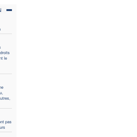
N
n
s
droits
t le
ne
u,
utres,
ont pas
ours