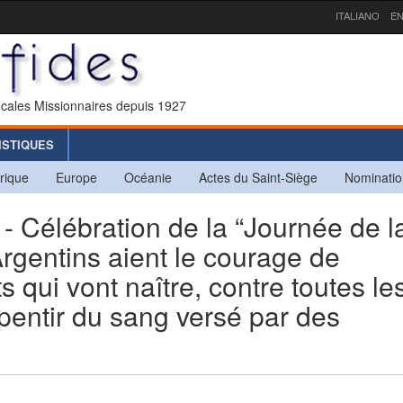
ITALIANO
EN
icales Missionnaires depuis 1927
ISTIQUES
rique
Europe
Océanie
Actes du Saint-Siège
Nominatio
élébration de la “Journée de l
Argentins aient le courage de
s qui vont naître, contre toutes le
pentir du sang versé par des