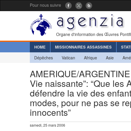
Pour nous suivre
Organe d'information des Œuvres Pontif
HOME
MISSIONNAIRES ASSASSINES
STAT
Dépêches
Vatican
Afrique
Asie
Amé
AMERIQUE/ARGENTINE - C
Vie naissante”: “Que les 
défendre la vie des enfant
modes, pour ne pas se re
innocents”
samedi, 25 mars 2006