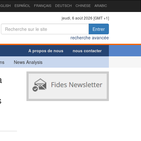
GLISH
ESPAÑOL
FRANÇAIS
DEUTSCH
CHINESE
ARABIC
jeudi, 6 août 2026 [GMT +1]
Entrer
recherche avancée
A propos de nous
nous contacter
ns
News Analysis
a
s