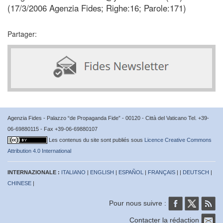
(17/3/2006 Agenzia Fides; Righe:16; Parole:171)
Partager:
Agenzia Fides - Palazzo “de Propaganda Fide” - 00120 - Città del Vaticano Tel. +39-
06-69880115 - Fax +39-06-69880107
Les contenus du site sont publiés sous
Licence Creative Commons
Attribution 4.0 International
INTERNAZIONALE :
ITALIANO
|
ENGLISH
|
ESPAÑOL
|
FRANÇAIS
| |
DEUTSCH
|
CHINESE
|
Pour nous suivre :
Contacter la rédaction