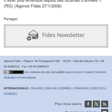
(RG) (Agence Fides 27/1/2006)
Partager:
Agenzia Fides - Palazzo “de Propaganda Fide” - 00120 - Città del Vaticano Tel. +39-
06-69880115 - Fax +39-06-69880107
Les contenus du site sont publiés sous
Licence Creative Commons
Attribution 4.0 International
INTERNAZIONALE :
ITALIANO
|
ENGLISH
|
ESPAÑOL
|
FRANÇAIS
| |
DEUTSCH
|
CHINESE
|
Pour nous suivre :