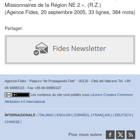
Missionnaires de la Région NE 2 ». (R.Z.)
(Agence Fides, 20 septembre 2005, 33 lignes, 384 mots)
Partager:
Agenzia Fides - Palazzo “de Propaganda Fide” - 00120 - Città del Vaticano Tel. +39-
06-69880115 - Fax +39-06-69880107
Les contenus du site sont publiés sous
Licence Creative Commons
Attribution 4.0 International
INTERNAZIONALE :
ITALIANO
|
ENGLISH
|
ESPAÑOL
|
FRANÇAIS
| |
DEUTSCH
|
CHINESE
|
Pour nous suivre :