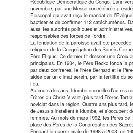
République Démocratique du Congo. L’annivers
novembre, par une Messe concélébrée présidé
Episcopal qui avait reçu le mandat de l’Evêq
baptiser et de confirmer 112 catéchumènes. Dan
aussi les autorités politiques et administratives,
responsables des forces de l’ordre.
La fondation de la paroisse avait été précédée
religieux de la Congrégation des Sacrés Cœurs
Père Eligius. Ce dernier fit dresser une Croix 
principales. En 1934, le Père Recko fonda la p
par deux confrères, le Frère Bernard et le Père
aidée par un climat serein, par la fertilité du so
lieu.
Au cours des ans, Idumbe accueille d’autres c
Frères du Christ Vivant (plus tard Frères Tertia
noviciat dans la région. Quatre ans plus tard
de Jésus s’installent à Idumbe, et s’occupent de
femmes. Au mois de mars 1992, les Pères de la
place des Pères de la Congrégation des Sacr
Pendant la guerre civile de 1998 à 2003, en 19