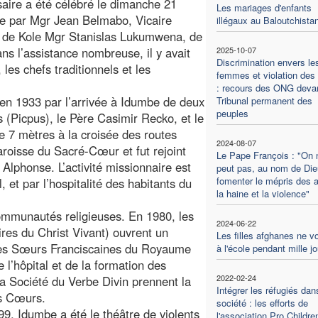
aire a été célébré le dimanche 21
Les mariages d'enfants
e par Mgr Jean Belmabo, Vicaire
illégaux au Baloutchista
ue de Kole Mgr Stanislas Lukumwena, de
s l’assistance nombreuse, il y avait
2025-10-07
Discrimination envers le
 les chefs traditionnels et les
femmes et violation des 
: recours des ONG devan
 en 1933 par l’arrivée à Idumbe de deux
Tribunal permanent des
peuples
 (Picpus), le Père Casimir Recko, et le
de 7 mètres à la croisée des routes
2024-08-07
aroisse du Sacré-Cœur et fut rejoint
Le Pape François : "On 
 Alphonse. L’activité missionnaire est
peut pas, au nom de Die
fomenter le mépris des a
l, et par l’hospitalité des habitants du
la haine et la violence"
ommunautés religieuses. En 1980, les
2024-06-22
ires du Christ Vivant) ouvrent un
Les filles afghanes ne v
, les Sœurs Franciscaines du Royaume
à l'école pendant mille j
 l’hôpital et de la formation des
2022-02-24
 Société du Verbe Divin prennent la
Intégrer les réfugiés dan
és Cœurs.
société : les efforts de
99, Idumbe a été le théâtre de violents
l'association Pro Childre