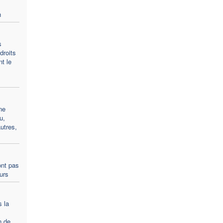
n
s
droits
t le
ne
u,
utres,
ont pas
ours
s la
n de