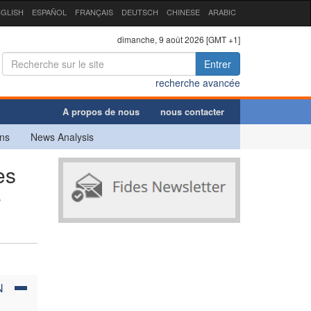
GLISH
ESPAÑOL
FRANÇAIS
DEUTSCH
CHINESE
ARABIC
dimanche, 9 août 2026 [GMT +1]
Entrer
recherche avancée
A propos de nous
nous contacter
ns
News Analysis
es
e
N