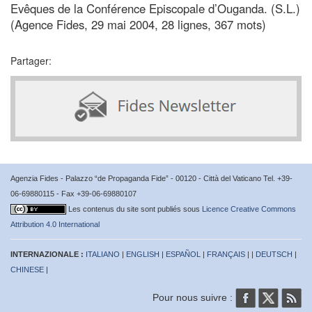
Evêques de la Conférence Episcopale d’Ouganda. (S.L.)
(Agence Fides, 29 mai 2004, 28 lignes, 367 mots)
Partager:
Agenzia Fides - Palazzo “de Propaganda Fide” - 00120 - Città del Vaticano Tel. +39-
06-69880115 - Fax +39-06-69880107
Les contenus du site sont publiés sous
Licence Creative Commons
Attribution 4.0 International
INTERNAZIONALE :
ITALIANO
|
ENGLISH
|
ESPAÑOL
|
FRANÇAIS
| |
DEUTSCH
|
CHINESE
|
Pour nous suivre :