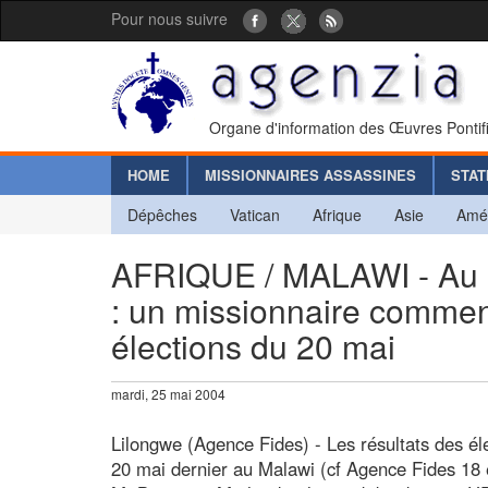
Pour nous suivre
Organe d'information des Œuvres Pontif
HOME
MISSIONNAIRES ASSASSINES
STAT
Dépêches
Vatican
Afrique
Asie
Amé
AFRIQUE / MALAWI - Au mi
: un missionnaire comment
élections du 20 mai
mardi, 25 mai 2004
Lilongwe (Agence Fides) - Les résultats des éle
20 mai dernier au Malawi (cf Agence Fides 18 e