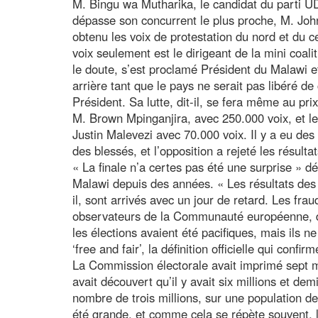
M. Bingu wa Mutharika, le candidat du parti UD
dépasse son concurrent le plus proche, M. Joh
obtenu les voix de protestation du nord et du c
voix seulement est le dirigeant de la mini co
le doute, s’est proclamé Président du Malawi et
arrière tant que le pays ne serait pas libéré de 
Président. Sa lutte, dit-il, se fera même au pri
M. Brown Mpinganjira, avec 250.000 voix, et le
Justin Malevezi avec 70.000 voix. Il y a eu des
des blessés, et l’opposition a rejeté les résulta
« La finale n’a certes pas été une surprise » dé
Malawi depuis des années. « Les résultats des é
il, sont arrivés avec un jour de retard. Les fra
observateurs de la Communauté européenne, 
les élections avaient été pacifiques, mais ils ne
‘free and fair’, la définition officielle qui confir
La Commission électorale avait imprimé sept mil
avait découvert qu’il y avait six millions et dem
nombre de trois millions, sur une population de 
été grande, et comme cela se répète souvent,