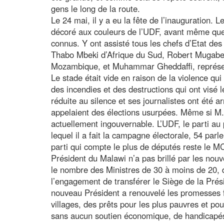
gens le long de la route.
Le 24 mai, il y a eu la fête de l’inauguration. L
décoré aux couleurs de l’UDF, avant même que l
connus. Y ont assisté tous les chefs d’Etat des
Thabo Mbeki d’Afrique du Sud, Robert Mugab
Mozambique, et Muhammar Gheddaffi, représenta
Le stade était vide en raison de la violence qu
des incendies et des destructions qui ont visé
réduite au silence et ses journalistes ont été a
appelaient des élections usurpées. Même si M.
actuellement ingouvernable. L’UDF, le parti au 
lequel il a fait la campagne électorale, 54 pa
parti qui compte le plus de députés reste le
Président du Malawi n’a pas brillé par les nouve
le nombre des Ministres de 30 à moins de 20, de
l’engagement de transférer le Siège de la Prés
nouveau Président a renouvelé les promesses f
villages, des prêts pour les plus pauvres et p
sans aucun soutien économique, de handicapés, 