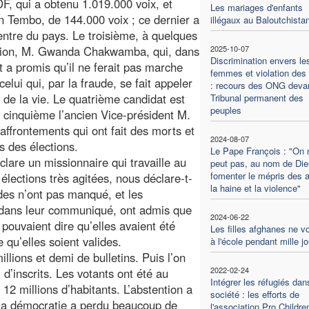
F, qui a obtenu 1.019.000 voix, et
Les mariages d'enfants
n Tembo, de 144.000 voix ; ce dernier a
illégaux au Baloutchista
entre du pays. Le troisième, à quelques
alition, M. Gwanda Chakwamba, qui, dans
2025-10-07
Discrimination envers le
 a promis qu’il ne ferait pas marche
femmes et violation des 
celui qui, par la fraude, se fait appeler
: recours des ONG devan
x de la vie. Le quatrième candidat est
Tribunal permanent des
peuples
 cinquième l’ancien Vice-président M.
 affrontements qui ont fait des morts et
2024-08-07
ts des élections.
Le Pape François : "On 
clare un missionnaire qui travaille au
peut pas, au nom de Die
fomenter le mépris des a
lections très agitées, nous déclare-t-
la haine et la violence"
udes n’ont pas manqué, et les
dans leur communiqué, ont admis que
2024-06-22
 pouvaient dire qu’elles avaient été
Les filles afghanes ne v
me qu’elles soient valides.
à l'école pendant mille j
lions et demi de bulletins. Puis l’on
2022-02-24
i d’inscrits. Les votants ont été au
Intégrer les réfugiés dan
12 millions d’habitants. L’abstention a
société : les efforts de
 la démocratie a perdu beaucoup de
l'association Pro Childre