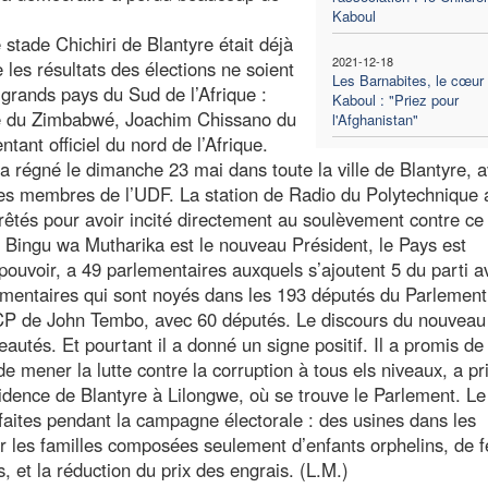
Kaboul
e stade Chichiri de Blantyre était déjà
2021-12-18
es résultats des élections ne soient
Les Barnabites, le cœur
 grands pays du Sud de l’Afrique :
Kaboul : "Priez pour
e du Zimbabwé, Joachim Chissano du
l'Afghanistan"
nt officiel du nord de l’Afrique.
i a régné le dimanche 23 mai dans toute la ville de Blantyre, 
 les membres de l’UDF. La station de Radio du Polytechnique 
rrêtés pour avoir incité directement au soulèvement contre ce 
 Bingu wa Mutharika est le nouveau Président, le Pays est
pouvoir, a 49 parlementaires auxquels s’ajoutent 5 du parti a
rlementaires qui sont noyés dans les 193 députés du Parlement
 MCP de John Tembo, avec 60 députés. Le discours du nouveau
autés. Et pourtant il a donné un signe positif. Il a promis de
 mener la lutte contre la corruption à tous els niveaux, a pr
idence de Blantyre à Lilongwe, où se trouve le Parlement. Le
aites pendant la campagne électorale : des usines dans les
our les familles composées seulement d’enfants orphelins, de
et la réduction du prix des engrais. (L.M.)