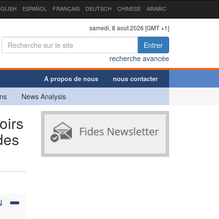
GLISH
ESPAÑOL
FRANÇAIS
DEUTSCH
CHINESE
ARABIC
samedi, 8 août 2026 [GMT +1]
Entrer
recherche avancée
A propos de nous
nous contacter
ns
News Analysis
oirs
des
N