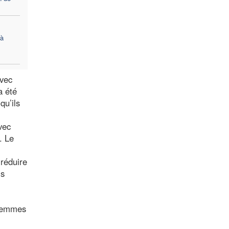
 à
avec
a été
qu’ils
vec
. Le
 réduire
is
 femmes