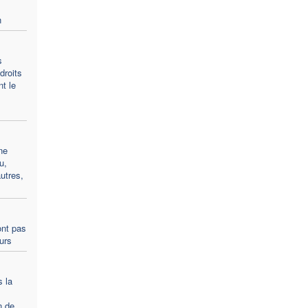
n
s
droits
t le
ne
u,
utres,
ont pas
ours
s la
n de