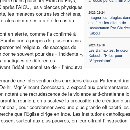
egistre dans plusieurs Etats du Pays,
à l'école pendant mille j
après l’AICU, les violences physiques
2022-02-24
nts, les menaces contres les chrétiens,
Intégrer les réfugiés dan
ectorales comme cela a été le cas au
société : les efforts de
l'association Pro Childre
sont en alerte, comme l’a confirmé à
Kaboul
 Sambalpur, à propos de plusieurs cas
2021-12-18
 personnel religieux, de saccages de
Les Barnabites, le cœur
on donne souvent pour des « incidents »,
Kaboul : "Priez pour
 fanatiques de différentes
l'Afghanistan"
ent l’idéal nationaliste de « l’hindutva
emandé une intervention des chrétiens élus au Parlement ind
 Delhi, Mgr Vincent Concessao, a exposé aux parlementaires
en notant une recrudescence de la violence anti-chrétienne lo
Durant la réunion, on a soulevé la proposition de création d’u
n national, pour coordonner avec une plus grande efficacité les
rche que l’Eglise dirige en Inde. Les institutions catholiques
essent surtout aux plus pauvres, en leur offrant l’instruction