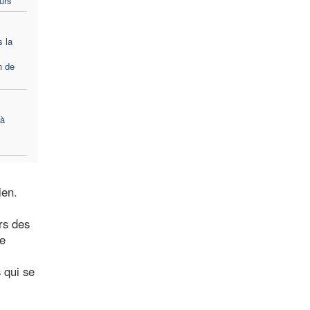
ours
s la
n de
 à
ien.
rs des
ne
 qui se