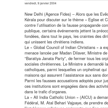
vendredi, 9 janvier 2004
New Delhi (Agence Fides) – Alors que les Evêqu
Kérala pour discuter sur le thème « Eglise et
contre l’utilisation de la fausse propagande cont
publique, certains événements jettent la préoc
fondées, dans tout le pays, les craintes des di
qui unissent les chrétiens indiens.
Le « Global Council of Indian Christians » a e
menace lancée par Madan Dilaver, Ministre de
“Baratiya Janata Party”, de fermer tous les orph
sociales chrétiennes. Le Ministre a demandé la
catholiques, parmi lesquelles un orphelinat qui
maisons qui assurent l’assistance aux sans domi
Parmi les fausses accusations adoptés pour jus
ces institutions sont engagées dans des activité
dans le trafic d’organes.
La « All India Catholic Union » (AICU) a deman
Fédéral, M. Atal Behari Vajpaye, de prendre d