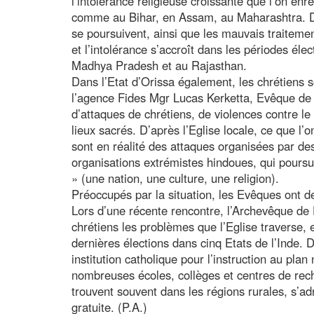
l’intolérance religieuse croissante que l’on enr
comme au Bihar, en Assam, au Maharashtra. D’
se poursuivent, ainsi que les mauvais traiteme
et l’intolérance s’accroît dans les périodes él
Madhya Pradesh et au Rajasthan.
Dans l’Etat d’Orissa également, les chrétiens 
l’agence Fides Mgr Lucas Kerketta, Evêque de
d’attaques de chrétiens, de violences contre le
lieux sacrés. D’après l’Eglise locale, ce que l’
sont en réalité des attaques organisées par des
organisations extrémistes hindoues, qui poursuiv
» (une nation, une culture, une religion).
Préoccupés par la situation, les Evêques ont d
Lors d’une récente rencontre, l’Archevêque de
chrétiens les problèmes que l’Eglise traverse, 
dernières élections dans cinq Etats de l’Inde. 
institution catholique pour l’instruction au pla
nombreuses écoles, collèges et centres de reche
trouvent souvent dans les régions rurales, s’adr
gratuite. (P.A.)