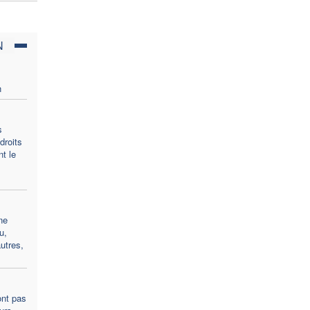
N
n
s
droits
t le
ne
u,
utres,
ont pas