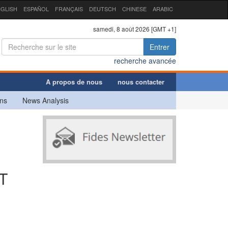
GLISH
ESPAÑOL
FRANÇAIS
DEUTSCH
CHINESE
ARABIC
samedi, 8 août 2026 [GMT +1]
Entrer
recherche avancée
A propos de nous
nous contacter
ns
News Analysis
T