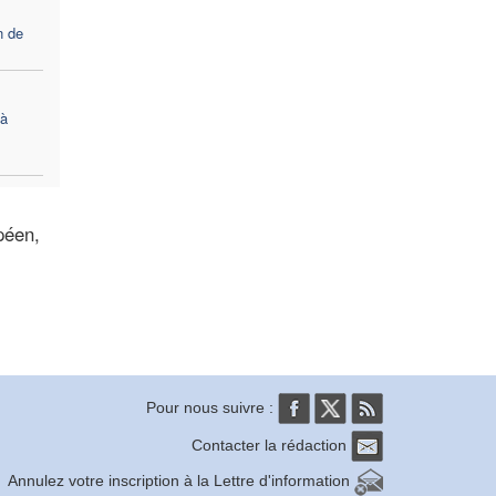
n de
 à
péen,
Pour nous suivre :
Contacter la rédaction
Annulez votre inscription à la Lettre d'information