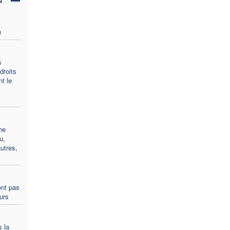
n
s
droits
t le
ne
u,
utres,
ont pas
ours
s la