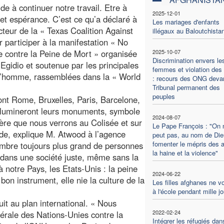
de à continuer notre travail. Etre à
2025-12-01
t espérance. C’est ce qu’a déclaré à
Les mariages d'enfants
cteur de la « Texas Coalition Against
illégaux au Baloutchista
 participer à la manifestation « No
ille contre la Peine de Mort » organisée
2025-10-07
Discrimination envers le
gidio et soutenue par les principales
femmes et violation des 
e l’homme, rassemblées dans la « World
: recours des ONG devan
Tribunal permanent des
peuples
ont Rome, Bruxelles, Paris, Barcelone,
 illumineront leurs monuments, symbole
2024-08-07
ière que nous verrons au Colisée et sur
Le Pape François : "On 
de, explique M. Atwood à l’agence
peut pas, au nom de Die
fomenter le mépris des a
ombre toujours plus grand de personnes
la haine et la violence"
e dans une société juste, même sans la
à notre Pays, les Etats-Unis : la peine
2024-06-22
bon instrument, elle nie la culture de la
Les filles afghanes ne v
à l'école pendant mille j
t au plan international. « Nous
2022-02-24
rale des Nations-Unies contre la
Intégrer les réfugiés dan