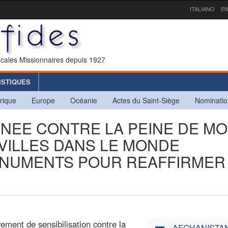
ITALIANO
EN
icales Missionnaires depuis 1927
ISTIQUES
rique
Europe
Océanie
Actes du Saint-Siège
Nominatio
URNEE CONTRE LA PEINE DE M
 VILLES DANS LE MONDE
ONUMENTS POUR REAFFIRMER
ment de sensibilisation contre la
AFGHANISTA