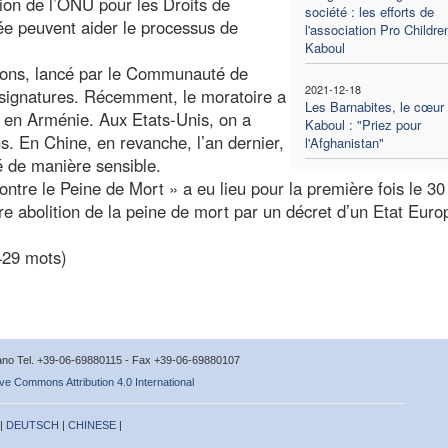
ion de l’ONU pour les Droits de
société : les efforts de
 peuvent aider le processus de
l'association Pro Childre
Kaboul
tions, lancé par le Communauté de
2021-12-18
e signatures. Récemment, le moratoire a
Les Barnabites, le cœur
t en Arménie. Aux Etats-Unis, on a
Kaboul : "Priez pour
. En Chine, en revanche, l’an dernier,
l'Afghanistan"
 de manière sensible.
ontre le Peine de Mort » a eu lieu pour la première fois le 30
e abolition de la peine de mort par un décret d’un Etat Euro
429 mots)
icano Tel. +39-06-69880115 - Fax +39-06-69880107
ve Commons Attribution 4.0 International
 |
DEUTSCH
|
CHINESE
|