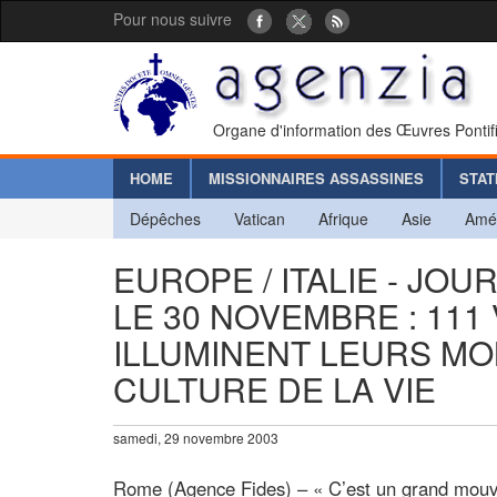
Pour nous suivre
Organe d'information des Œuvres Pontif
HOME
MISSIONNAIRES ASSASSINES
STAT
Dépêches
Vatican
Afrique
Asie
Amé
EUROPE / ITALIE - JO
LE 30 NOVEMBRE : 111
ILLUMINENT LEURS M
CULTURE DE LA VIE
samedi, 29 novembre 2003
Rome (Agence Fides) – « C’est un grand mouve