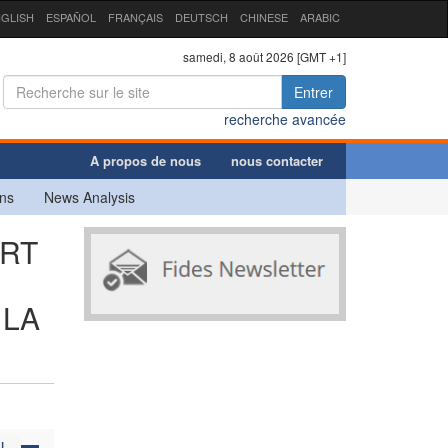
GLISH
ESPAÑOL
FRANÇAIS
DEUTSCH
CHINESE
ARABIC
samedi, 8 août 2026 [GMT +1]
Entrer
recherche avancée
A propos de nous
nous contacter
ns
News Analysis
ORT
 LA
N