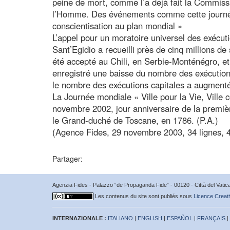
peine de mort, comme l’a déjà fait la Commiss
l’Homme. Des événements comme cette journée
conscientisation au plan mondial »
L’appel pour un moratoire universel des exécu
Sant’Egidio a recueilli près de cinq millions d
été accepté au Chili, en Serbie-Monténégro, e
enregistré une baisse du nombre des exécutions
le nombre des exécutions capitales a augmenté
La Journée mondiale « Ville pour la Vie, Ville c
novembre 2002, jour anniversaire de la premièr
le Grand-duché de Toscane, en 1786. (P.A.)
(Agence Fides, 29 novembre 2003, 34 lignes, 
Partager:
Agenzia Fides - Palazzo “de Propaganda Fide” - 00120 - Città del Vat
Les contenus du site sont publiés sous
Licence Creati
INTERNAZIONALE :
ITALIANO
|
ENGLISH
|
ESPAÑOL
|
FRANÇAIS
|