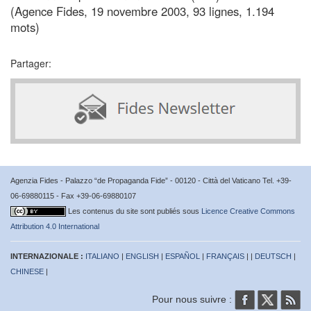
(Agence Fides, 19 novembre 2003, 93 lignes, 1.194
mots)
Partager:
Agenzia Fides - Palazzo “de Propaganda Fide” - 00120 - Città del Vaticano Tel. +39-
06-69880115 - Fax +39-06-69880107
Les contenus du site sont publiés sous
Licence Creative Commons
Attribution 4.0 International
INTERNAZIONALE :
ITALIANO
|
ENGLISH
|
ESPAÑOL
|
FRANÇAIS
| |
DEUTSCH
|
CHINESE
|
Pour nous suivre :