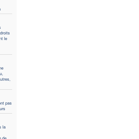
n
s
droits
t le
ne
u,
utres,
ont pas
ours
s la
n de