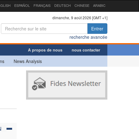
GLISH
ESPAÑOL
FRANÇAIS
DEUTSCH
CHINESE
ARABIC
dimanche, 9 août 2026 [GMT +1]
Entrer
recherche avancée
A propos de nous
nous contacter
ns
News Analysis
N