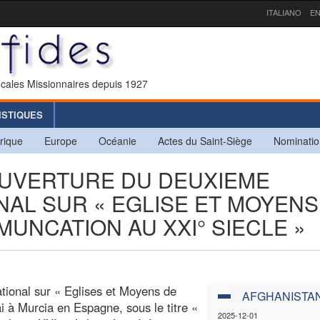
ITALIANO
EN
icales Missionnaires depuis 1927
ISTIQUES
rique
Europe
Océanie
Actes du Saint-Siège
Nominatio
OUVERTURE DU DEUXIEME
AL SUR « EGLISE ET MOYENS
UNCATION AU XXI° SIECLE »
tional sur « Eglises et Moyens de
AFGHANISTA
 à Murcia en Espagne, sous le titre «
2025-12-01