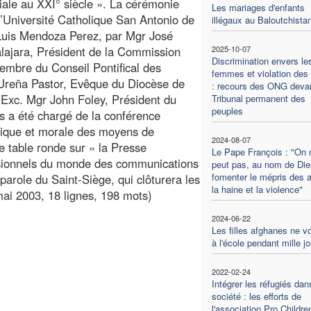
ale au XXI° siècle ». La cérémonie
Les mariages d'enfants
 l’Université Catholique San Antonio de
illégaux au Baloutchista
 Luis Mendoza Perez, par Mgr José
ajara, Président de la Commission
2025-10-07
Discrimination envers le
mbre du Conseil Pontifical des
femmes et violation des 
Ureña Pastor, Evêque du Diocèse de
: recours des ONG devan
Exc. Mgr John Foley, Président du
Tribunal permanent des
peuples
s a été chargé de la conférence
hique et morale des moyens de
2024-08-07
e table ronde sur « la Presse
Le Pape François : "On 
ssionnels du monde des communications
peut pas, au nom de Die
fomenter le mépris des a
parole du Saint-Siège, qui clôturera les
la haine et la violence"
ai 2003, 18 lignes, 198 mots)
2024-06-22
Les filles afghanes ne v
à l'école pendant mille j
2022-02-24
Intégrer les réfugiés dan
société : les efforts de
l'association Pro Childre