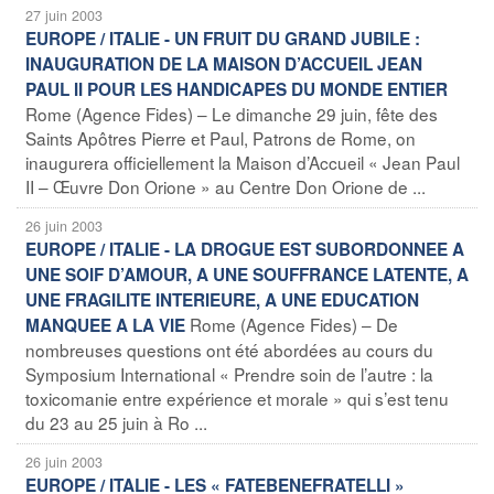
27 juin 2003
EUROPE / ITALIE - UN FRUIT DU GRAND JUBILE :
INAUGURATION DE LA MAISON D’ACCUEIL JEAN
PAUL II POUR LES HANDICAPES DU MONDE ENTIER
Rome (Agence Fides) – Le dimanche 29 juin, fête des
Saints Apôtres Pierre et Paul, Patrons de Rome, on
inaugurera officiellement la Maison d’Accueil « Jean Paul
II – Œuvre Don Orione » au Centre Don Orione de ...
26 juin 2003
EUROPE / ITALIE - LA DROGUE EST SUBORDONNEE A
UNE SOIF D’AMOUR, A UNE SOUFFRANCE LATENTE, A
UNE FRAGILITE INTERIEURE, A UNE EDUCATION
Rome (Agence Fides) – De
MANQUEE A LA VIE
nombreuses questions ont été abordées au cours du
Symposium International « Prendre soin de l’autre : la
toxicomanie entre expérience et morale » qui s’est tenu
du 23 au 25 juin à Ro ...
26 juin 2003
EUROPE / ITALIE - LES « FATEBENEFRATELLI »