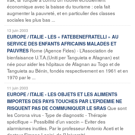
économique avec la baisse du tourisme : cela fait
augmenter la pauvreté, et en particulier des classes
sociales les plus bas ...
13 juin 2003
EUROPE / ITALIE - LES « FATEBENEFRATELLI » AU
SERVICE DES ENFANTS AFRICAINS MALADES ET
Rome (Agence Fides) - L’Association de
PAUVRES
bienfaisance U.T.A.(Uniti per Tanguieta e Afagnan) est
née pour aider les hôpitaux de Afagnan au Togo et de
Tanguieta au Bénin, fondés respectivement en 1961 et en
1970 par le ...
11 juin 2003
EUROPE / ITALIE - LES OBJETS ET LES ALIMENTS
IMPORTES DES PAYS TOUCHES PAR L’EPIDEMIE NE
Que sont
RISQUENT PAS DE COMMUNIQUER LE SRAS
les Corona virus - Type de diagnostic - Thérapie
spécifique – Possibilité d’un vaccin – Eviter des
alarmismes inutiles. Par le professeur Antonio Aceti et le
docteur Simone Lanini, de l’Université ...